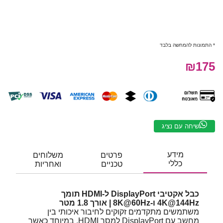
* התמונות להמחשה בלבד
₪175
שיחה עם נציג
מידע
פרטים
משלוחים
כללי
טכניים
ואחריות
כבל אקטיבי DisplayPort ל-HDMI תומך
4K@144Hz ו-8K@60Hz | אורך 1.8 מטר
משתמשים מתקדמים זקוקים לחיבור איכותי בין
מחשב עם DisplayPort למסך HDMI, במיוחד כאשר