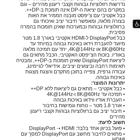
נדרשות רזולוציות גבוהות וקצבי ריענון מהירים – וגם
במקרים בהם יציאת ה-DP אינה תומכת ב-DP++.
כבל אקטיבי עם צ'יפסט מובנה הממיר את האות
בצורה מלאה, ומאפשר חיבור יציב ואיכותי גם
ברזולוציות גבוהות ובמערכות שאינן תומכות בהמרה
פסיבית.
כבל DisplayPort ל-HDMI אקטיבי באורך 1.8 מטר
מיועד להעברת וידאו באיכות גבוהה במיוחד עד
8K@60Hz או 4K@144Hz, יחד עם תמיכה מלאה
באודיו. בזכות הצ'יפסט האקטיבי, הכבל מתאים גם
ליציאות DisplayPort שאינן תומכות ב-DP++, ומבטיח
תאימות רחבה וביצועים יציבים. אידיאלי לגיימינג,
עבודה גרפית, צפייה בתוכן מתקדם והצגת מצגות
באיכות גבוהה.
יתרונות המוצר:
• כבל אקטיבי – מתאים גם ליציאות ללא DP++
• תמיכה עד 8K@60Hz ו-4K@144Hz
• העברת אודיו ווידאו באיכות גבוהה
• אורך 1.8 מטר – נוחות וגמישות בחיבור
• חיבור יציב גם ברזולוציות גבוהות וקצבי ריענון
מהירים
חשוב לדעת:
• פועל בכיוון אחד בלבד: DisplayPort ➝ HDMI
• מתאים לחיבור מחשב עם DisplayPort למסך עם
HDMI