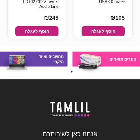
יציאות USB3.0
מחשב LDT02-C02V
Audio Line
₪245
₪105
הוסף לעגלה
הוסף לעגלה
אנחנו כאן לשירותכם