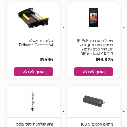
פאנל וידאו בניין IP PoE
גיליוטינת גלגלת
פרימיום עם מסך מגע
Fellowes Gamma A4
“10 זיהוי פנים וחיפוש
דיירים basIP – שחור
₪595
₪6,925
הוסף לעגלה
הוסף לעגלה
מתאם אקטיבי HUB 5
זרוע שולחנית לשני מסכי