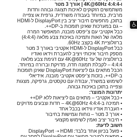
ו-4K@60Hz 4:4:4 | אורך 3 מטר
משתמשים הזקוקים לאיכות תצוגה גבוהה וחדות
מרבית, במיוחד בעבודה משרדית, גרפית או צפייה
בתוכן, מחפשים חיבור יציב בין DisplayPort ל-HDMI
– גם במערכות שאינן תומכות ב-DP++.
כבל אקטיבי עם צ'יפסט מובנה, המאפשר המרה
מלאה של האות ותמיכה באיכות צבע מלאה (4:4:4)
ברזולוציית 4K בקצב 60Hz.
כבל DisplayPort ל-HDMI אקטיבי באורך 3 מטר
מספק חיבור איכותי ויציב להעברת וידאו ואודיו
ברזולוציה של עד 4K@60Hz עם דגימת צבע מלאה
4:4:4 – לקבלת תמונה חדה, מדויקת וברורה במיוחד.
הכבל מתאים גם ליציאות DisplayPort שאינן תומכות
ב-DP++, בזכות צ'יפסט אקטיבי מובנה. אידיאלי
לשימוש במשרד, עבודה עם טקסטים, גרפיקה, מצגות
וצפייה בתוכן באיכות גבוהה.
יתרונות המוצר:
• כבל אקטיבי – מתאים גם ליציאות ללא DP++
• תמיכה ב-4K@60Hz 4:4:4 – חדות וצבעים מדויקים
• העברת אודיו ווידאו בכבל אחד
• אורך 3 מטר – נוחות וגמישות בחיבור
• חיבור יציב ואמין לשימוש מקצועי
חשוב לדעת:
• פועל בכיוון אחד בלבד: DisplayPort ➝ HDMI
• מתאים לחיבור מחשב עם DisplayPort למסך עם