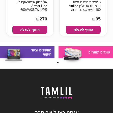
6 יחידות טושים סימון
אל פסק אינטראקטיבי
פרמננט ארטליין Artline
Armor Line
100 ראש קטום – ירוק
600VA/360W UPS
₪270
₪95
הוסף לעגלה
הוסף לעגלה
אנחנו כאן לשירותכם