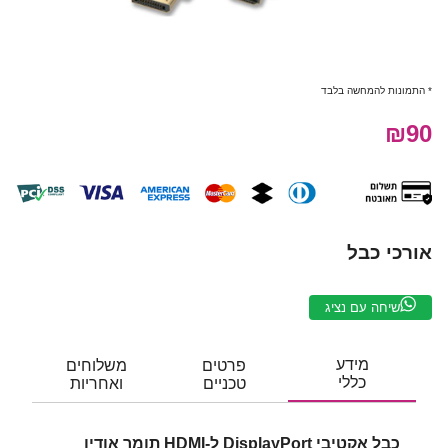
* התמונות להמחשה בלבד
₪90
אורכי כבל
שיחה עם נציג
מידע
פרטים
משלוחים
כללי
טכניים
ואחריות
כבל אקטיבי DisplayPort ל-HDMI תומך אודיו