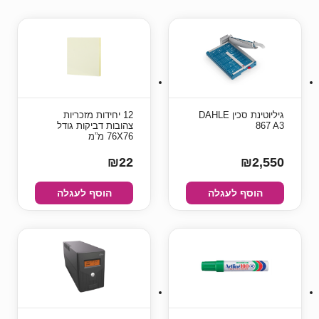
גיליוטינת סכין DAHLE
12 יחידות מזכריות
867 A3
צהובות דביקות גודל
76X76 מ”מ
₪22
₪2,550
הוסף לעגלה
הוסף לעגלה