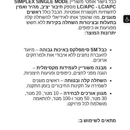
כבל גישור אופטי משוריין
SIMPLEX SINGLE MODE
LC/APC - LC/APC
מספק
חיבור יציב, מהיר ואמין
לתשתיות תקשורת אופטיות. הכבל כולל
ראשים
מוגנים
, מה שהופך אותו לאידיאלי להשחלה קלה
בתעלות ובצינורות השחלה בקירות
ללא חשש
מפגיעות או כיפופים.
יתרונות המוצר:
כבל SM סימפלקס באיכות גבוהה
– מיועד
להעברת נתונים ללא איבודי אות ולמרחקים
ארוכים.
מבנה משוריין לעמידות מקסימלית
–
הגנה מפני לחצים, כיפופים ופגיעות חיצוניות.
השחלה קלה ובטוחה
– ראשים מוגנים
לשמירה על תקינות החיבורים בזמן התקנה.
מגוון אורכים לבחירה
– 10 מטר, 20 מטר,
30 מטר, 50 מטר ו-100 מטר, להתאמה
מושלמת לכל פרויקט.
מתאים לשימוש ב: