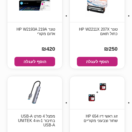
טונר HP W2211X 207X
טונר HP W2193A 219A
כחול תואם
אדום מקורי
₪420
₪250
הוסף לעגלה
הוסף לעגלה
זוג ראשי דיו HP 654
מפצל 4 פורט USB-A
שחור וצבעוני מקוריים
בחיבור UNITEK 4-in-1
USB-A