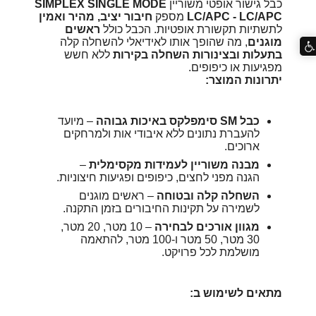
כבל גישור אופטי משוריין
SIMPLEX SINGLE MODE
LC/APC - LC/APC
מספק
חיבור יציב, מהיר ואמין
לתשתיות תקשורת אופטיות. הכבל כולל
ראשים
מוגנים
, מה שהופך אותו לאידיאלי להשחלה קלה
בתעלות ובצינורות השחלה בקירות
ללא חשש
מפגיעות או כיפופים.
יתרונות המוצר:
כבל SM סימפלקס באיכות גבוהה
– מיועד
להעברת נתונים ללא איבודי אות ולמרחקים
ארוכים.
מבנה משוריין לעמידות מקסימלית
–
הגנה מפני לחצים, כיפופים ופגיעות חיצוניות.
השחלה קלה ובטוחה
– ראשים מוגנים
לשמירה על תקינות החיבורים בזמן התקנה.
מגוון אורכים לבחירה
– 10 מטר, 20 מטר,
30 מטר, 50 מטר ו-100 מטר, להתאמה
מושלמת לכל פרויקט.
מתאים לשימוש ב: