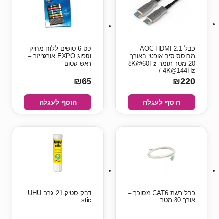
כבל AOC HDMI 2.1
סט 6 טושים ללוח מחיק
מבוסס סיב אופטי באורך
וספוג EXPO אורגנייזר –
20 מטר תומך 8K@60Hz
ראש קטום
/ 4K@144Hz
₪65
₪220
הוסף לעגלה
הוסף לעגלה
כבל רשת CAT6 מסוכך –
דבק סטיק 21 גרם UHU
אורך 80 מטר
stic