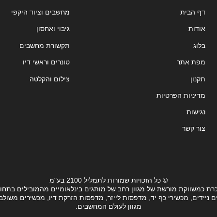
דף הבית
מחשבים וציוד היקפי
אודות
גיבוי ואחסון
בלוג
תקשורת מחשבים
מפת אתר
טונרים וראשי דיו
תקנון
צילום והקלטה
מדיניות הפרטיות
נגישות
צור קשר
© כל הזכויות שמורות לתמליל 2100 בע"מ
רת כמשווקת מורשת של מגוון רחב של מותגים בינלאומיים מהמובילים בתחו
ידים, מכשירי כף יד, מדפסות לייזר, מדפסות הזרקת דיו, מכשירים משולבים, 
מגוון לעולם המחשבים.