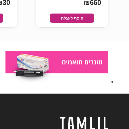
₪30
₪660
הוסף לעגלה