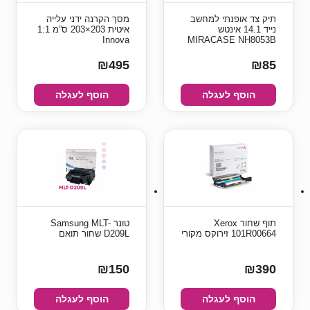
תיק צד אופנתי למחשב
מסך הקרנה ידני עלייה
נייד 14.1 אינטש
איטית 203×203 ס”מ 1:1
Innova
MIRACASE NH8053B
₪495
₪85
הוסף לעגלה
הוסף לעגלה
‏תוף ‏שחור Xerox
טונר Samsung MLT-
101R00664 זירוקס מקורי
D209L שחור תואם
₪150
₪390
הוסף לעגלה
הוסף לעגלה