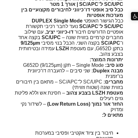
SC/UPC ל־SC/APC | אורך 1 מטר
כבל סיב אופטי דו־כיווני לחיבורים מקצועיים בין
מערכות אופטיות
כבל הגישור האופטי
DUPLEX Single Mode
SC/UPC ל־SC/APC
נועד לחבר רכיבי תקשורת
אופטיים הדורשים חיבור
דו-כיווני יציב
, עם שילוב
מחברים קרמיים בזווית שונה –
SC/UPC
בקצה אחד
ו־
SC/APC
בקצה השני. הכבל בנוי מסיבי
9/125µm
בתקן G652D, עם מעטפת
LSZH
עמידה ובטיחותית
בצבע צהוב.
יתרונות המוצר:
סוג סיב:
Single Mode – תקן G652D (9/125µm)
מבנה Duplex:
שני סיבים – להעברה דו־כיוונית
בו־זמנית
מחברים:
SC/UPC ל־SC/APC – מתאם בין חיבורים
בזווית שונה (שטוח וזוויתי)
מעטפת LSZH בצבע צהוב
– חסינת אש וללא פליטת
גזים רעילים
החזר אור נמוך (Low Return Loss)
– לשידור נקי
ומדויק
מתאים ל:
חיבור בין ציוד אקטיבי ופסיבי במערכות