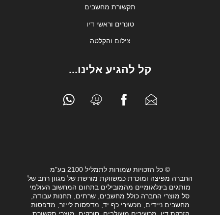
תקשורת מחשבים
טונרים וראשי דיו
צילום והקלטה
קל להגיע אלינו...
© כל הזכויות שמורות לתמליל 2100 בע"מ
החברה מפיצה ומוכרת כמשווקת מורשת של מגוון רחב של
מותגים בינלאומיים מהמובילים בתחום המחשוב העולמי
סל מוצרי החברה כולל מחשבים, שרתים, תחנות עבודה,
מחשבים ניידים, מכשירי כף יד, מדפסות לייזר, מדפסות
הזרקת דיו, מכשירים משולבים, סורקים, מוצרי תקשורת,