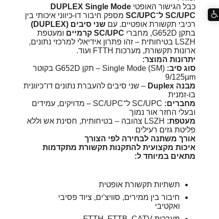
כבל הגישור האופטי
DUPLEX Single Mode
SC/UPC ל־SC/UPC
מספק חיבור דו-כיווני איכותי בין
רכיבי תקשורת אופטיים. עם
שני סיבים (DUPLEX)
בתקן G652D, מחברי
SC/UPC קרמיים
ומעטפת
LSZH בטיחותית – זהו פתרון אידיאלי למרכזי נתונים,
ארונות תקשורת, מערכות FTTH ועוד.
יתרונות המוצר:
סוג סיב:
Single Mode (SM) – תקן G652D בקוטר
9/125µm
מבנה Duplex
– שני סיבים להעברת נתונים דו־כיוונית
בו-זמנית
מחברים:
SC/UPC ל־SC/UPC – מדויקים, עמידים
ובעלי החזר אור נמוך
מעטפת:
LSZH צהובה – בטיחותית, חסינת אש וללא
פליטת גזים רעילים
אורך משתנה לבחירה לפי הצורך
איכות מקצועית להתקנות תקשורת מתקדמות
מתאים במיוחד ל:
תשתיות תקשורת אופטית
חיבור בין ממירים, סוויצ'ים, ציוד פסיבי
ואקטיבי
מערכות FTTH, FTTB, CATV