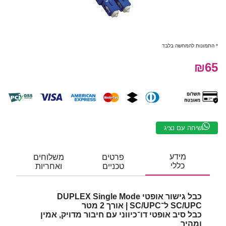
* התמונות להמחשה בלבד
₪65
שיחה עם נציג
מידע
פרטים
משלוחים
כללי
טכניים
ואחריות
כבל גישור אופטי DUPLEX Single Mode
SC/UPC ל־SC/UPC | אורך 2 מטר
כבל סיב אופטי דו־כיווני עם חיבור מדויק, אמין
ומהיר