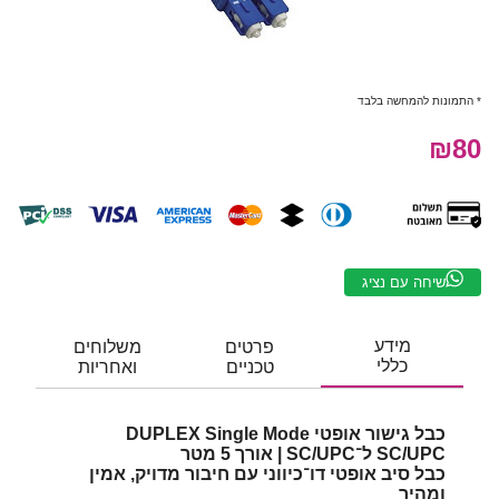
* התמונות להמחשה בלבד
₪80
שיחה עם נציג
מידע
פרטים
משלוחים
כללי
טכניים
ואחריות
כבל גישור אופטי DUPLEX Single Mode
SC/UPC ל־SC/UPC | אורך 5 מטר
כבל סיב אופטי דו־כיווני עם חיבור מדויק, אמין
ומהיר