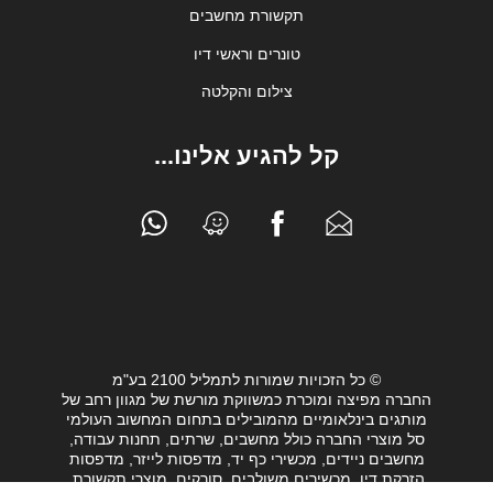
תקשורת מחשבים
טונרים וראשי דיו
צילום והקלטה
קל להגיע אלינו...
© כל הזכויות שמורות לתמליל 2100 בע"מ
החברה מפיצה ומוכרת כמשווקת מורשת של מגוון רחב של
מותגים בינלאומיים מהמובילים בתחום המחשוב העולמי
סל מוצרי החברה כולל מחשבים, שרתים, תחנות עבודה,
מחשבים ניידים, מכשירי כף יד, מדפסות לייזר, מדפסות
הזרקת דיו, מכשירים משולבים, סורקים, מוצרי תקשורת,