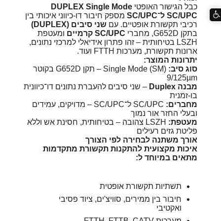
כבל הגישור האופטי
DUPLEX Single Mode
SC/UPC ל־SC/UPC
מספק חיבור דו-כיווני איכותי בין
רכיבי תקשורת אופטיים. עם
שני סיבים (DUPLEX)
בתקן G652D, מחברי
SC/UPC קרמיים
ומעטפת
LSZH בטיחותית – זהו פתרון אידיאלי למרכזי נתונים,
ארונות תקשורת, מערכות FTTH ועוד.
יתרונות המוצר:
סוג סיב:
Single Mode (SM) – תקן G652D בקוטר
9/125µm
מבנה Duplex
– שני סיבים להעברת נתונים דו־כיוונית
בו-זמנית
מחברים:
SC/UPC ל־SC/UPC – מדויקים, עמידים
ובעלי החזר אור נמוך
מעטפת:
LSZH צהובה – בטיחותית, חסינת אש וללא
פליטת גזים רעילים
אורך משתנה לבחירה לפי הצורך
איכות מקצועית להתקנות תקשורת מתקדמות
מתאים במיוחד ל:
תשתיות תקשורת אופטית
חיבור בין ממירים, סוויצ'ים, ציוד פסיבי
ואקטיבי
מערכות FTTH, FTTB, CATV