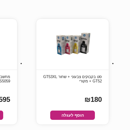
סט בקבוקים צבעוני + שחור GT53XL
+ GT52 מקורי
R-S5059
595
₪180
הוסף לעגלה