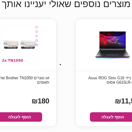
מוצרים נוספים שאולי יעניינו אותך
מחשב נייד Asus ROG Strix G16
זוג טונרים 1050
G615L אסוס
תואמים
₪180
₪11,
הוסף לעגלה
הוסף לעגלה