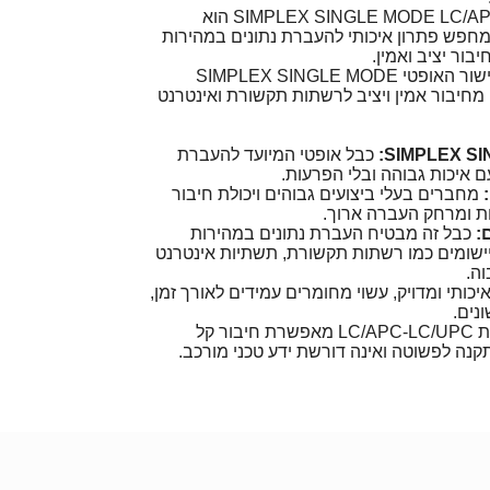
הכבל האופטי SIMPLEX SINGLE MODE LC/APC LC/UPC הוא
פש פתרון איכותי להעברת נתונים במהירות
בור יציב ואמין.
את כבל הגישור האופטי SIMPLEX SINGLE MODE
LC/A, ותיהנו מחיבור אמין ויציב לרשתות תקשורת ואינטרנט
כבל אופטי המיועד להעברת
 איכות גבוהה ובלי הפרעות.
מחברים בעלי ביצועים גבוהים ויכולת חיבור
ת ומרחק העברה ארוך.
:
כבל זה מבטיח העברת נתונים במהירות
יישומים כמו רשתות תקשורת, תשתיות אינטרנט
וה.
יכותי ומדויק, עשוי מחומרים עמידים לאורך זמן,
נים.
החיבוריות LC/APC-LC/UPC מאפשרת חיבור קל
נה לפשוטה ואינה דורשת ידע טכני מורכב.