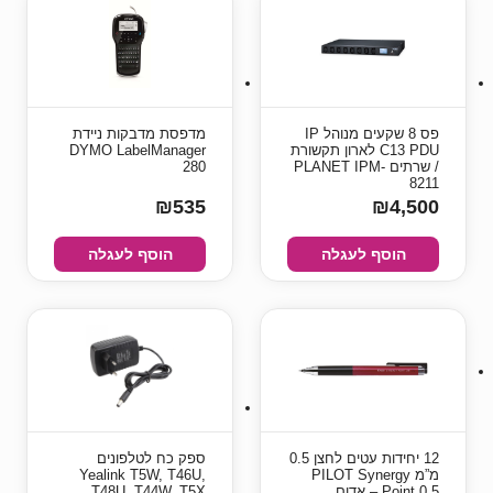
פס 8 שקעים מנוהל IP
מדפסת מדבקות ניידת
C13 PDU לארון תקשורת
DYMO LabelManager
/ שרתים PLANET IPM-
280
8211
₪535
₪4,500
הוסף לעגלה
הוסף לעגלה
12 יחידות עטים לחצן 0.5
ספק כח לטלפונים
מ”מ PILOT Synergy
Yealink T5W, T46U,
Point 0.5 – אדום
T48U, T44W, T5X