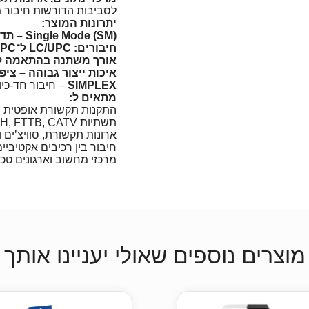
לסביבות הדורשות חיבור מדו
יתרונות המוצר:
Single Mode (SM) – תדר גבוה לטווחים ארוכים
חיבורים: LC/UPC ל־SC/UPC
אורך משתנה בהתאמה ל
איכות ייצור גבוהה – ציפו
SIMPLEX
– חיבור חד-כיו
מתאים ל:
התקנות תקשורת אופטית מ
תשתיות FTTH, FTTB, CATV
ארונות תקשורת, סוויצ’ים 
חיבור בין רכיבים אקטיביי
מרכזי מחשוב וארגונים טכנו
מוצרים נוספים שאולי יעניינו אותך