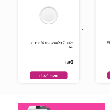
C13T06C
צלחת 7 פלסטיק ארוז 20 יחידות –
לבן
₪6
הוסף לעגלה