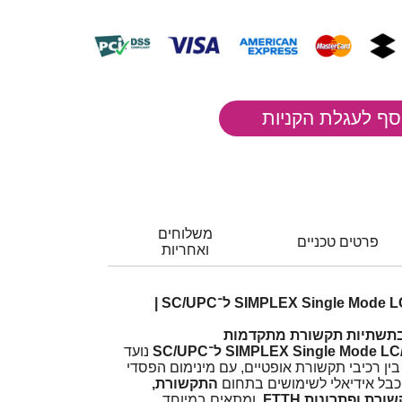
משלוחים
פרטים טכניים
ואחריות
כבל גישור אופטי SIMPLEX Single Mode LC/UPC ל־SC/UPC |
ן בתשתיות תקשורת מתקדמות
SIMPLEX Single Mode  ל־SC/UPC
נועד
בין רכיבי תקשורת אופטיים, עם מינימום הפסדי
כבל אידיאלי לשימושים בתחום
התקשורת,
רת ופתרונות FTTH
, ומתאים במיוחד