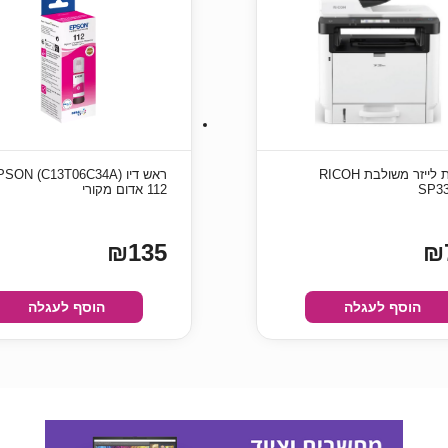
מדפסת ‏לייזר ‏משולבת RICOH
ראש דיו (34A) EPSON
SP3
112 אדום מקורי
₪135
₪
הוסף לעגלה
הוסף לעגלה