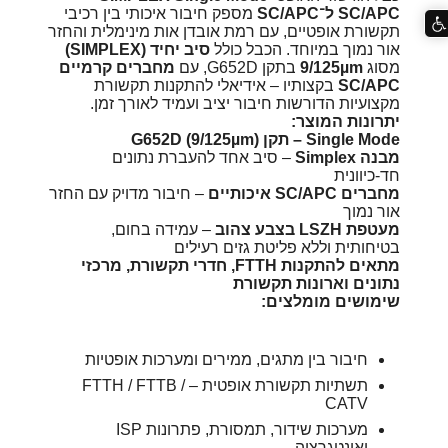
SC/APC ל־SC/APC
מספק חיבור איכותי בין רכיבי
תקשורת אופטיים, עם רמת אובדן אות מינימלית והחזר
אור נמוך במיוחד. הכבל כולל
סיב יחיד (SIMPLEX)
מסוג
9/125µm
בתקן G652D, עם
מחברים קרמיים
SC/APC
בקצותיו – אידיאלי להתקנות תקשורת
מקצועיות הדורשות חיבור יציב ועמיד לאורך זמן.
יתרונות המוצר:
Single Mode – תקן G652D (9/125µm)
מבנה Simplex
– סיב אחד להעברת נתונים
חד-כיוונית
מחברים SC/APC איכותיים
– חיבור מדויק עם החזר
אור נמוך
מעטפת LSZH בצבע צהוב
– עמידה בחום,
בטיחותית וללא פליטת גזים רעילים
מתאים להתקנות FTTH, חדרי תקשורת, מרכזי
נתונים וארונות תקשורת
שימושים מומלצים:
חיבור בין מתגים, ממירים ומערכות אופטיות
תשתיות תקשורת אופטית – FTTH / FTTB /
CATV
מערכות שידור, תמסורת, פתרונות ISP
ואינטגרציה