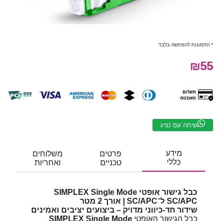
* התמונות להמחשה בלבד
₪55
שיחה עם נציג
מידע
פרטים
משלוחים
כללי
טכניים
ואחריות
כבל גישור אופטי SIMPLEX Single Mode
SC/APC ל־SC/APC | אורך 2 מטר
שידור חד-כיווני מדויק – ביצועים יציבים ואמינים
כבל הגישור האופטי
SIMPLEX Single Mode