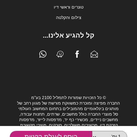
טונרים וראשי דיו
צילום והקלטה
קל להגיע אלינו...
© כל הזכויות שמורות לתמליל 2100 בע"מ
החברה מפיצה ומוכרת כמשווקת מורשת של מגוון רחב של
מותגים בינלאומיים מהמובילים בתחום המחשוב העולמי
סל מוצרי החברה כולל מחשבים, שרתים, תחנות עבודה,
מחשבים ניידים, מכשירי כף יד, מדפסות לייזר, מדפסות
הזרקת דיו, מכשירים משולבים, סורקים, מוצרי תקשורת,
חלקי מחשב, כונני גיבוי וציוד נלווה מגוון לעולם המחשבים.