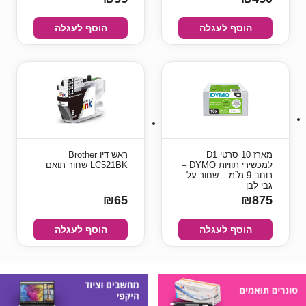
הוסף לעגלה
הוסף לעגלה
מארז 10 סרטי D1
ראש דיו Brother
למכשירי תוויות DYMO –
LC521BK שחור תואם
רוחב 9 מ”מ – שחור על
גבי לבן
₪65
₪875
הוסף לעגלה
הוסף לעגלה