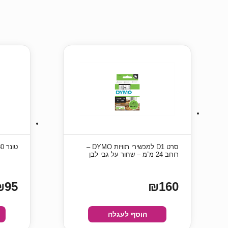
סרט D1 למכשירי תוויות DYMO –
טונר Brother TN3380 שחור תואם
רוחב 24 מ”מ – שחור על גבי לבן
₪95
₪160
הוסף לעגלה