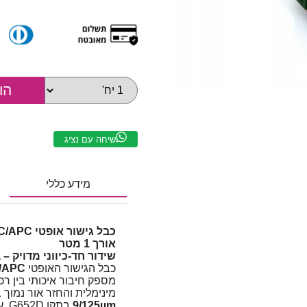
שיחה עם נציג
מידע כללי
אורך 1 מטר
שידור חד-כיווני מדויק – 
כבל הגישור האופטי
SC/APC
מספק חיבור איכותי בין רכ
מינימלית והחזר אור נמוך 
9/125µm
בתקן G652D, עם