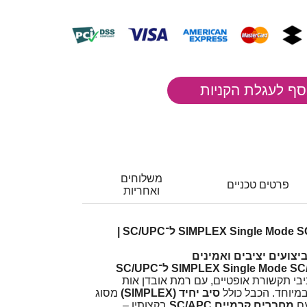
משלוחים
פרטים טכניים
ואחריות
כבל גישור אופטי SIMPLEX Single Mode SC/APC ל־SC/UPC |
ביצועים יציבים ואמינים
SIMPLEX Single Mode  ל־SC/UPC
יבי תקשורת אופטיים, עם רמת אובדן אות
במיוחד. הכבל כולל
סיב יחיד (SIMPLEX)
מסוג
מחברים קרמיים SC/APC
בקצותיו –