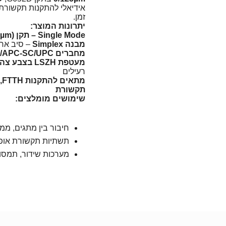
אידיאלי להתקנות תקשורת 
זמן.
יתרונות המוצר:
Single Mode – תקן G652D (9/125µm)
מבנה Simplex
– סיב אחד
מחברים SC/APC-SC/UPC איכותיים
מעטפת LSZH בצבע צהוב
רעילים
מ
תקשורת
שימושים מומלצים:
חיבור בין מתגים, ממ
תשתיות תקשורת אופטית – B / CATV
מערכות שידור, תמסורת, פתרונ