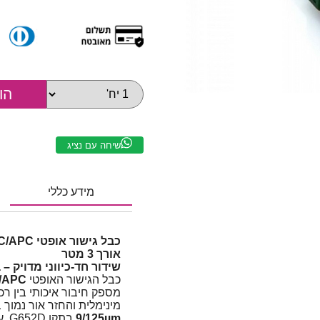
שיחה עם נציג
מידע כללי
אורך 3 מטר
שידור חד-כיווני מדויק – 
כבל הגישור האופטי
SC/APC
מספק חיבור איכותי בין רכ
מינימלית והחזר אור נמוך 
9/125µm
בתקן G652D, עם