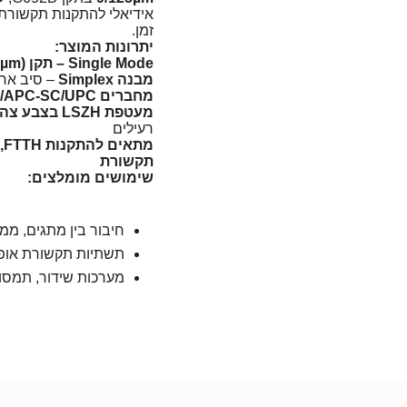
אידיאלי להתקנות תקשורת 
זמן.
יתרונות המוצר:
Single Mode – תקן G652D (9/125µm)
מבנה Simplex
– סיב אחד
מחברים SC/APC-SC/UPC איכותיים
מעטפת LSZH בצבע צהוב
רעילים
מ
תקשורת
שימושים מומלצים:
חיבור בין מתגים, ממ
תשתיות תקשורת אופטית – B / CATV
מערכות שידור, תמסורת, פתרונ