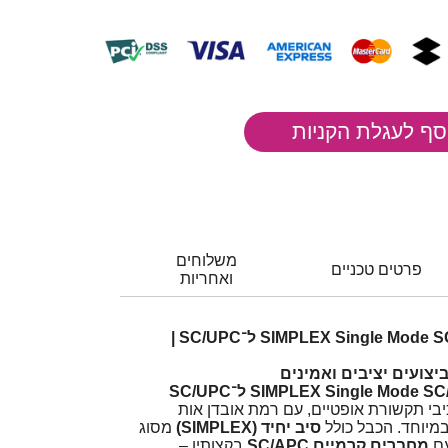
משלוחים
פרטים טכניים
ואחריות
כבל גישור אופטי SIMPLEX Single Mode SC/APC ל־SC/UPC |
ביצועים יציבים ואמינים
SIMPLEX Single Mode  ל־SC/UPC
יבי תקשורת אופטיים, עם רמת אובדן אות
במיוחד. הכבל כולל
סיב יחיד (SIMPLEX)
מסוג
מחברים קרמיים SC/APC
בקצותיו –