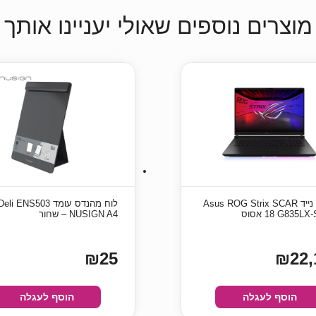
מוצרים נוספים שאולי יעניינו אותך
מחשב נייד Asus ROG Strix SCAR
לוח מהנדס עומד eli ENS503
G835LX-S אסוס
NUSIGN A4 – שחור
₪25
₪22,
הוסף לעגלה
הוסף לעגלה