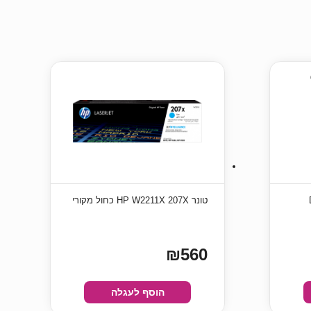
D
טונר HP W2211X 207X כחול מקורי
₪560
הוסף לעגלה