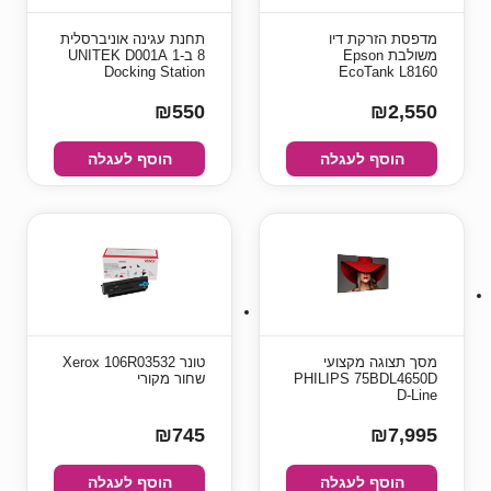
מדפסת ‏הזרקת דיו
תחנת עגינה אוניברסלית
משולבת ‏Epson
8 ב-1 UNITEK D001A
Docking Station
EcoTank L8160
₪550
₪2,550
הוסף לעגלה
הוסף לעגלה
מסך תצוגה מקצועי
טונר Xerox 106R03532
PHILIPS 75BDL4650D
שחור מקורי
D-Line
₪745
₪7,995
הוסף לעגלה
הוסף לעגלה