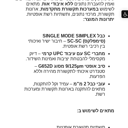
ואמין להעברת נתונים
ללא איבודי אות
. מתאים
לשימוש
במערכות תקשורת מתקדמות
, ארונות
תקשורת, מרכזי נתונים, ותשתיות רשת אופטיות.
יתרונות המוצר:
כבל SINGLE MODE SIMPLEX
(סימפלקס) SC-SC
– חיבור ישיר ואיכותי
בין רכיבי רשת אופטית.
מחברי SC עם עיבוד UPC קרמי
– דיוק
מקסימלי להבטחת יציבות ואמינות השידור.
סיב אופטי 9/125µm מסוג G652D
–
סטנדרט איכותי לתקשורת מהירה וללא
הפרעות.
עובי כבל 2 מ"מ
– עמיד וקל להתקנות,
מתאים להתקנה בארונות תקשורת ומערכות
רשת.
מתאים לשימוש ב:
תשתיות תקשורת אופטיות