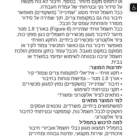
או לתפוס מקום מיותר. בנוסף, חיבור לא נוח מקשה
על סידור נקי ובטיחותי של עמדת העבודה.
כבל חשמל זוויתי מסוג "שמינייה" (משקפיים) מאפשר
חיבור נוח גם במקומות צרים, תוך שמירה על סידור
מסודר והפחתת עומס על הכבל.
כבל חשמל זוויתי שמינייה (Figure-8) באורך 1.8 מטר
מיועד לחיבור מגוון מכשירים חשמליים כגון ספקי כוח,
ציוד אלקטרוני ומכשירים ביתיים. התקע הזוויתי
מאפשר חיבור נוח גם כאשר המכשיר צמוד לקיר או
ממוקם במקום מוגבל. הכבל עומד בתקן ומספק הולכת
חשמל יציבה ובטוחה לשימוש יומיומי במשרד או
בבית.
יתרונות המוצר:
• תקע זוויתי – אידיאלי למקומות צרים וצמודי קיר
• אורך 1.8 מטר – גמישות ונוחות בחיבור
• חיבור "שמינייה" (משקפיים) נפוץ למגוון מכשירים
• תקני ובטיחותי לשימוש
• מתאים לציוד אלקטרוני ומשרדי
למי המוצר מתאים
למשתמשים ביתיים, משרדים, טכנאים ועסקים
הזקוקים לכבל חשמל נוח, קומפקטי ובטיחותי לחיבור
ציוד אלקטרוני.
למה לרכוש בתמליל
בתמליל תמצאו מגוון כבלי חשמל ואביזרי חיבור
איכותיים, שירות מקצועי, זמינות גבוהה ומחירים