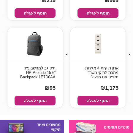
₪215
₪565
הוסף לעגלה
הוסף לעגלה
ארון תיקיות 4 מגירות
‏תיק גב למחשב נייד
מתכת לתיקי משרד
“15.6 HP Prelude
תלויים עם מנעול
Backpack 1E7D6AA
₪95
₪1,175
הוסף לעגלה
הוסף לעגלה