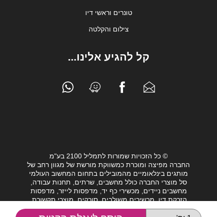
טונרים וראשי דיו
צילום והקלטה
קל להגיע אלינו...
© כל הזכויות שמורות לתמליל 2100 בע"מ
החברה מפיצה ומוכרת כמשווקת מורשת של מגוון רחב של
מותגים בינלאומיים מהמובילים בתחום המחשוב העולמי
סל מוצרי החברה כולל מחשבים, שרתים, תחנות עבודה,
מחשבים ניידים, מכשירי כף יד, מדפסות לייזר, מדפסות
הזרקת דיו, מכשירים משולבים, סורקים, מוצרי תקשורת,
חלקי מחשב, כונני גיבוי וציוד נלווה מגוון לעולם המחשבים.