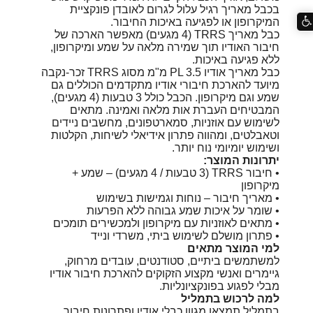
בכבל מאריך רגיל עלול לגרום לאובדן פונקציית
המיקרופון או לפגיעה באיכות החיבור.
כבל מאריך TRRS (4 מגעים) מאפשר הארכה של
חיבור האודיו תוך שמירה מלאה על שמע ומיקרופון,
ללא פגיעה באיכות.
כבל מאריך אודיו PL 3.5 מ"מ מסוג TRRS זכר-נקבה
מיועד להארכת חיבורי אודיו מתקדמים הכוללים גם
שמע וגם מיקרופון. הכבל כולל 3 טבעות (4 מגעים),
המבטיחים העברת אות מלאה ואמינה. מתאים
לשימוש עם אוזניות, סמארטפונים, מחשבים ניידים
וטאבלטים, ומהווה פתרון אידיאלי לשיחות, הקלטות
ושימוש יומיומי נוח יותר.
יתרונות המוצר:
• חיבור TRRS (3 טבעות / 4 מגעים) – שמע +
מיקרופון
• מאריך חיבור – נוחות וגמישות בשימוש
• שומר על איכות שמע גבוהה ללא הפרעות
• מתאים לאוזניות עם מיקרופון ולמכשירים תומכים
• פתרון מושלם לשימוש ביתי, משרדי ונייד
למי המוצר מתאים
למשתמשים ביתיים, סטודנטים, עובדים מרחוק,
גיימרים ואנשי מקצוע הזקוקים להארכת חיבור אודיו
מבלי לפגוע בפונקציונליות.
למה לרכוש בתמליל
בתמליל תמצאו מגוון כבלי אודיו ופתרונות חיבור