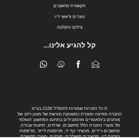
תקשורת מחשבים
טונרים וראשי דיו
צילום והקלטה
קל להגיע אלינו...
© כל הזכויות שמורות לתמליל 2100 בע"מ
החברה מפיצה ומוכרת כמשווקת מורשת של מגוון רחב של
מותגים בינלאומיים מהמובילים בתחום המחשוב העולמי
סל מוצרי החברה כולל מחשבים, שרתים, תחנות עבודה,
מחשבים ניידים, מכשירי כף יד, מדפסות לייזר, מדפסות
הזרקת דיו, מכשירים משולבים, סורקים, מוצרי תקשורת,