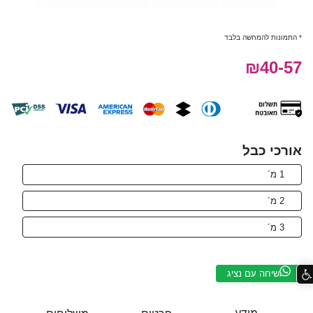
* התמונות להמחשה בלבד
₪40-57
אורכי כבל
1 מ´
2 מ´
3 מ´
שיחה עם נציג