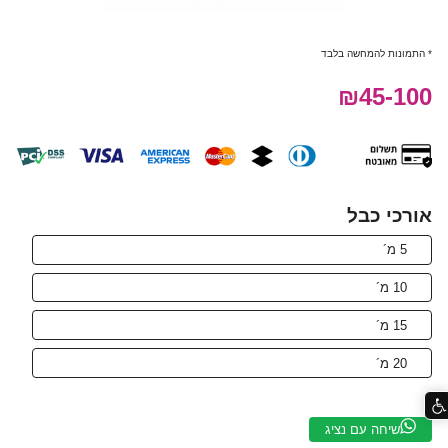
* התמונות להמחשה בלבד
₪45-100
אורכי כבל
5 מ´
10 מ´
15 מ´
20 מ´
שיחה עם נציג