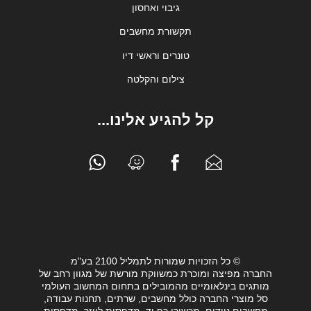
גיבוי ואחסון
תקשורת מחשבים
טונרים וראשי דיו
צילום והקלטה
קל להגיע אלינו...
© כל הזכויות שמורות לתמליל 2100 בע"מ
החברה מפיצה ומוכרת כמשווקת מורשת של מגוון רחב של
מותגים בינלאומיים מהמובילים בתחום המחשוב העולמי
סל מוצרי החברה כולל מחשבים, שרתים, תחנות עבודה,
מחשבים ניידים, מכשירי כף יד, מדפסות לייזר, מדפסות