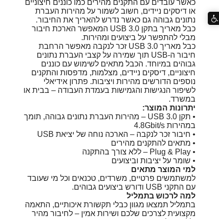
כאשר עובדים עם התקנים מהירים כמו כוננים חיצוניים
או דיסקים ניידים, חשוב לשמור על מהירות העברת
נתונים גבוהה גם כאשר נדרש להאריך את החיבור.
כבל מאריך בתקן USB 3.0 המאפשר הארכת חיבור
מבלי להתפשר על ביצועים ומהירות.
כבל מאריך USB 3.0 זכר לנקבה מאפשר הרחבת
חיבור ה-USB תוך שמירה על קצבי העברת נתונים
גבוהים במיוחד. הכבל מתאים לשימוש עם כוננים
חיצוניים, דיסקים ניידים, מצלמות, מדפסות והתקנים
נוספים הדורשים מהירות ויציבות. פתרון אידיאלי
לשיפור הנגישות והגמישות בעמדת העבודה – בבית או
במשרד.
יתרונות המוצר:
• תקן USB 3.0 – מהירות העברת נתונים גבוהה, תומך
במהירות 4.8Gbit/s
• חיבור זכר לנקבה – הארכה נוחה של יציאת USB
• מתאים להתקנים מהירים
• Plug & Play – ללא צורך בהתקנה
• שומר על יציבות וביצועים
למי המוצר מתאים
למשתמשים פרטיים, משרדים, טכנאים וכל מי שעובד
עם התקני USB ודורש ביצועים גבוהים.
למה לרכוש בתמליל
בתמליל תמצאו מגוון כבלי תקשורת איכותיים, התאמה
מקצועית לצרכים שלכם ושירות אמין – לחיבור מהיר