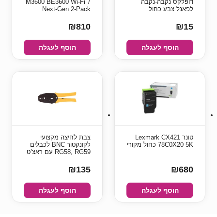
דופלקס נקבה-נקבה
M3600 BE3600 Wi-Fi 7
לפאנל צבע כחול
Next-Gen 2-Pack
₪810
₪15
הוסף לעגלה
הוסף לעגלה
טונר Lexmark CX421
צבת לחיצה מקצועי
78C0X20 5K כחול מקורי
לקונקטור BNC לכבלים
RG58, RG59 עם ראצ’ט
₪135
₪680
הוסף לעגלה
הוסף לעגלה