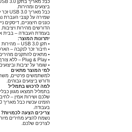
ביצועים ומהירות.
שמירה על קצבי העברת נת
כוננים חיצוניים, דיסקים נ
הדורשים מהירות ויציבות. 
בעמדת העבודה – בבית א
יתרונות המוצר:
• תקן USB 3.0 – מהירות העברת נתונים גבוהה, תומך במהירות 4.8Gbit/s
• חיבור זכר לנקבה – הארכה 
• מתאים להתקנים מהירים
• Plug & Play – ללא צורך בהתקנה
• שומר על יציבות וביצועים
למי המוצר מתאים
ודורש ביצועים גבוהים.
למה לרכוש בתמליל
בתמליל תמצאו מגוון כבלי
שלכם ושירות אמין – לחיבו
בעבודה.
צריכים הצעה לכמויות? ד
נשמח להציע מחירים מיוחד
לצרכים שלכם.