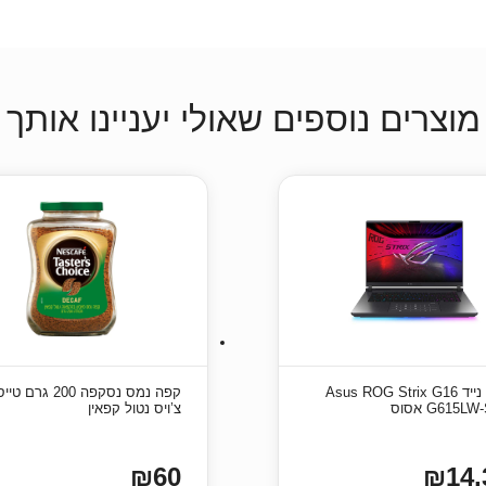
מוצרים נוספים שאולי יעניינו אותך
מחשב נייד Asus ROG Strix G16
קפה נמס נסקפה 200 ג
G615L אסוס
צ’ויס נטול קפאין
₪60
₪14,