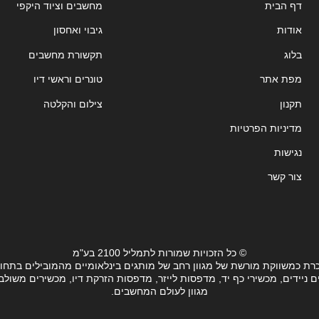
דף הבית
מחשבים וציוד היקפי
אודות
גיבוי ואחסון
בלוג
תקשורת מחשבים
מפת אתר
טונרים וראשי דיו
תקנון
צילום והקלטה
מדיניות הפרטיות
נגישות
צור קשר
© כל הזכויות שמורות לתמליל 2100 בע"מ
רת כמשווקת מורשת של מגוון רחב של מותגים בינלאומיים מהמובילים בתחו
ידים, מכשירי כף יד, מדפסות לייזר, מדפסות הזרקת דיו, מכשירים משולבים, 
מגוון לעולם המחשבים.