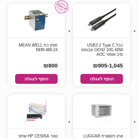
כבל USB3.2 Type C
ספק כח MEAN WELL
GEN2 10G 60W מבוסס
NDR-480-24
סיב אופטי AOC
₪800
₪905-1,045
הוסף לעגלה
הוסף לעגלה
ארון תקשורת LUGGAR
טונר HP CE505A שחור