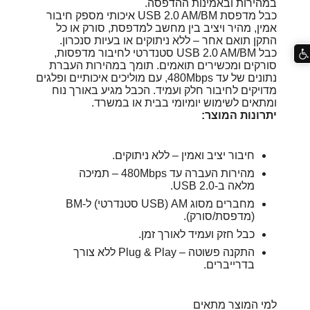
במהירות ובאמינות ההדפסה.
כבל מדפסת USB 2.0 AM/BM איכותי מספק חיבור
אמין, מהיר ויציב בין מחשב למדפסת, סורק או כל
התקן תואם אחר – ללא ניתוקים או בעיות סנכרון.
כבל USB 2.0 AM/BM סטנדרטי לחיבור מדפסות,
סורקים ומכשירים תואמים. תומך במהירות העברת
נתונים של עד ‎480Mbps, עם מוליכים איכותיים ופלגים
מדויקים לחיבור חלק ועמיד. הכבל מגיע באורך נוח
ומתאים לשימוש יומיומי בבית או במשרד.
יתרונות המוצר:
חיבור יציב ואמין – ללא ניתוקים.
מהירות העברה עד ‎480Mbps – תמיכה
מלאה ב-USB 2.0.
מחברים מסוג AM (USB סטנדרטי) ל-BM
(מדפסת/סורק).
כבל חזק ועמיד לאורך זמן.
התקנה פשוטה – Plug & Play ללא צורך
בדרייברים.
למי המוצר מתאים