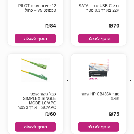
כבל USB C זכר – SATA
12 יחידות עטים PILOT
22P באורך 0.3 מטר
טכפוינט V5 – כחול
₪84
₪70
הוסף לעגלה
הוסף לעגלה
טונר HP CB435A שחור
כבל גישור אופטי
תואם
SIMPLEX SINGLE
MODE LC/APC
SC/APC – אורך 3 מטר
₪60
₪75
הוסף לעגלה
הוסף לעגלה