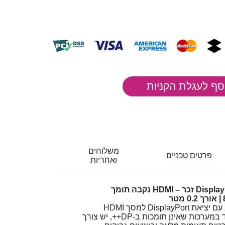
משלוחים
פרטים טכניים
ואחריות
כבל מתאם אקטיבי DisplayPort זכר – HDMI נקבה תומך
כאשר רוצים לחבר מחשב עם יציאת DisplayPort למסך HDMI
ברזולוציות גבוהות, במיוחד במערכות שאינן תומכות ב-DP++, יש צורך