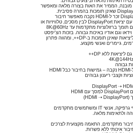
יח תאימות מלאה וביצועים גבוהים.
מובנה, הממיר את האות בצורה מלאה ומאפשר
כבל מתאם אקטיבי DisplayPort זכר ל-HDMI נקבה מאפשר חיבור
מקצועי ואמין בין מחשבים עם יציאת DisplayPort לבין מסכים, טלוויזיות או
מקרנים עם HDMI. המתאם תומך ברזולוציות מתקדמות עד 8K@60Hz
עביר גם וידאו וגם אודיו באיכות גבוהה. בזכות הצ'יפסט
האקטיבי, הוא מתאים גם ליציאות שאינן תומכות ב-DP++, ומהווה פתרון
, גיימרים ואנשי מקצוע.
ליציאות ללא DP++
ות גבוהה
ציות וקצבי ריענון גבוהים
HDM
HDM)
לגיימרים, עורכי וידאו, אנשי גרפיקה, אנשי IT ומשתמשים מתקדמים
והה ולתאימות מלאה.
יבור מתקדמים, התאמה מקצועית לצרכים
יבור איכותי ללא פשרות.