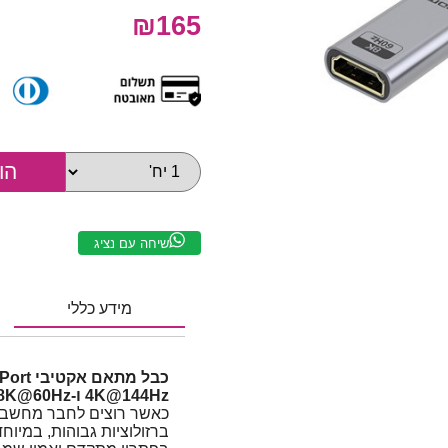
₪165
שיחה עם נציג
מידע כללי
4K@144Hz ו-8K@60Hz | אורך 0.2 מטר