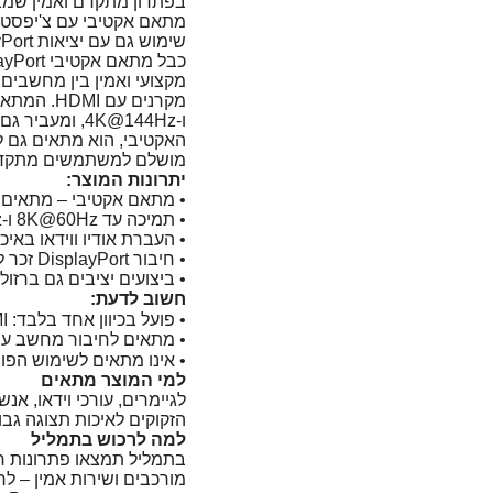
בפתרון מתקדם ואמין שמבט
מתאם אקטיבי עם צ'יפסט 
שימוש גם עם יציאות DisplayPort שאינן תומכות בהמרה פסיבית.
ו-4K@144Hz, ומ
מושלם למשתמשים מתקדמים
יתרונות המוצר:
• מתאם אקטיבי – מתאים גם 
• תמיכה עד 8K@60Hz ו-4K@144Hz
• העברת אודיו ווידאו באיכ
• חיבור DisplayPort זכר ל-HDMI נקבה – גמישות בחיבור כבל HDMI
• ביצועים יציבים גם ברזולו
חשוב לדעת:
• פועל בכיוון אחד בלבד: DisplayPort ➝ HDMI
• מתאים לחיבור מחשב עם DisplayPort למסך עם I
• אינו מתאים לשימוש הפוך (I ➝ DisplayPort
למי המוצר מתאים
הזקוקים לאיכות תצוגה גב
למה לרכוש בתמליל
בתמליל תמצאו פתרונות ח
מורכבים ושירות אמין – לח