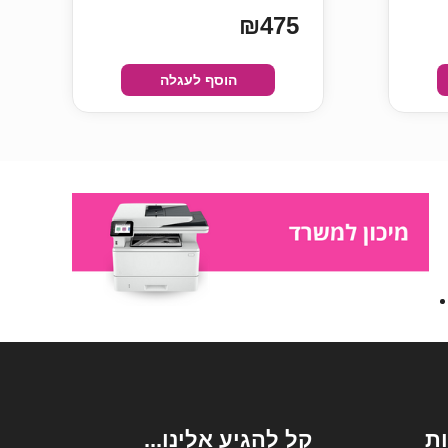
₪475
הוסף לעגלה
ת
קל להגיע אלינו...