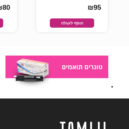
₪80
₪95
הוסף לעגלה