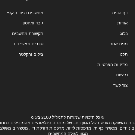
דף הבית
מחשבים וציוד היקפי
אודות
גיבוי ואחסון
בלוג
תקשורת מחשבים
מפת אתר
טונרים וראשי דיו
תקנון
צילום והקלטה
מדיניות הפרטיות
נגישות
צור קשר
© כל הזכויות שמורות לתמליל 2100 בע"מ
רת כמשווקת מורשת של מגוון רחב של מותגים בינלאומיים מהמובילים בתחו
ידים, מכשירי כף יד, מדפסות לייזר, מדפסות הזרקת דיו, מכשירים משולבים, 
מגוון לעולם המחשבים.