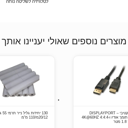
לטלוויזיה לשליטה נוחה
מוצרים נוספים שאולי יעניינו אותך
כבל אקטיבי DISPLAYPORT –
130 יחידות ג
HDMI תומך אודיו ו-4K@60HZ 4:4:4
20/12מ/110 מ”מ
ר