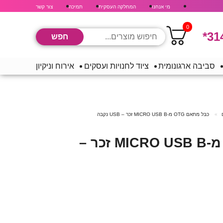
מי אנחנו
המחלקה העסקית
תמיכה
צור קשר
0
*31
סביבה ארגונומית
ציוד לחנויות ועסקים
אירוח וניקיון
כבל מתאם OTG מ-MICRO USB B זכר – USB נקבה
כבל מתאם OTG מ-MICRO USB B זכר –