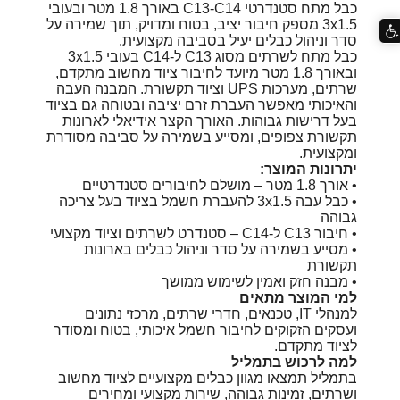
כבל מתח סטנדרטי C13-C14 באורך 1.8 מטר ובעובי
3x1.5 מספק חיבור יציב, בטוח ומדויק, תוך שמירה על
סדר וניהול כבלים יעיל בסביבה מקצועית.
כבל מתח לשרתים מסוג C13 ל-C14 בעובי 3x1.5
ובאורך 1.8 מטר מיועד לחיבור ציוד מחשוב מתקדם,
שרתים, מערכות UPS וציוד תקשורת. המבנה העבה
והאיכותי מאפשר העברת זרם יציבה ובטוחה גם בציוד
בעל דרישות גבוהות. האורך הקצר אידיאלי לארונות
תקשורת צפופים, ומסייע בשמירה על סביבה מסודרת
ומקצועית.
יתרונות המוצר:
• אורך 1.8 מטר – מושלם לחיבורים סטנדרטיים
• כבל עבה 3x1.5 להעברת חשמל בציוד בעל צריכה
גבוהה
• חיבור C13 ל-C14 – סטנדרט לשרתים וציוד מקצועי
• מסייע בשמירה על סדר וניהול כבלים בארונות
תקשורת
• מבנה חזק ואמין לשימוש ממושך
למי המוצר מתאים
למנהלי IT, טכנאים, חדרי שרתים, מרכזי נתונים
ועסקים הזקוקים לחיבור חשמל איכותי, בטוח ומסודר
לציוד מתקדם.
למה לרכוש בתמליל
בתמליל תמצאו מגוון כבלים מקצועיים לציוד מחשוב
ושרתים, זמינות גבוהה, שירות מקצועי ומחירים