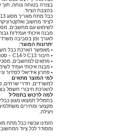
בצורה בטוחה ונוחה, תוך ש
בהצבת הציוד.
לציוד מחשוב ואלקטרוניקה.
מבנה איכותי ועמידות גבו
לאורך זמן בסביבה משרדית
יתרונות המוצר:
• מאפשר הארכת כבל חשמ
• חיבור C13 ל-C14 – סטנדרט נפוץ לציוד מחשוב
• מתאים למחשבים, מסכים
• מבנה איכותי ועמיד לשי
• פתרון אידיאלי לסידור וני
למי המוצר מתאים
למשרדים, חדרי שרתים, ט
להארכת חיבורי חשמל בצו
למה לרכוש בתמליל
בתמליל תמצאו מגוון כבלי ח
מקצועי ומחירים משתלמים
ויעילה.
ומסודר לכל ציוד המחשוב 