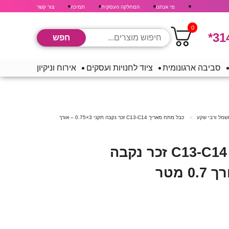
מי אנחנו
המחלקה העסקית
תמיכה
צור קשר
0
*31
סביבה ארגונומית
ציוד לחנויות ועסקים
אירוח וניקיון
שמל ורבי שקע
כבל מתח מאריך C13-C14 זכר נקבה תקני 3×0.75 – אורך
כבל מתח מאריך C13-C14 זכר נקבה