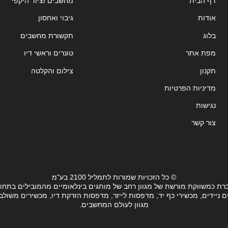
דף הבית
מחשבים וציוד היקפי
אודות
גיבוי ואחסון
בלוג
תקשורת מחשבים
מפת אתר
טונרים וראשי דיו
תקנון
צילום והקלטה
מדיניות הפרטיות
נגישות
צור קשר
© כל הזכויות שמורות לתמליל 2100 בע"מ
רת כמשווקת מורשת של מגוון רחב של מותגים בינלאומיים מהמובילים בתחו
ידים, מכשירי כף יד, מדפסות לייזר, מדפסות הזרקת דיו, מכשירים משולבים, 
מגוון לעולם המחשבים.