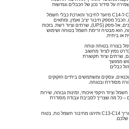
מירה על סידור נכון של הכבלים וגמישות
כבל מתח מאריך מסוג C13 ל-C14 מיועד לחיבור והארכת כבלי חשמל
 הכבל מספק חיבור יציב ואמין, ומתאים
לשימוש עם מחשבים, מסכים, אל-פסק (UPS), שרתים וציוד רשת. בזכות
הה, הוא מבטיח זרימת חשמל בטוחה ושימוש
 או ביתית.
ל בצורה בטוחה ונוחה
, שרתים וציוד תקשורת
מוש ממושך
הול כבלים
כנאים, עסקים ומשתמשים ביתיים הזקוקים
רה מסודרת ובטוחה.
שמל וציוד היקפי איכותי, זמינות גבוהה, שירות
 – כל מה שצריך לסביבת עבודה מסודרת
הזמינו עכשיו כבל מתח מאריך C13-C14 ותיהנו מחיבור חשמל נוח, בטוח
שלכם.