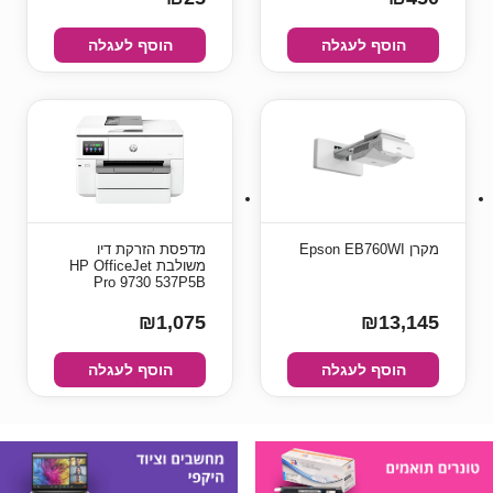
הוסף לעגלה
הוסף לעגלה
מקרן Epson EB760WI
מדפסת הזרקת דיו
משולבת HP OfficeJet
Pro 9730 537P5B
₪1,075
₪13,145
הוסף לעגלה
הוסף לעגלה