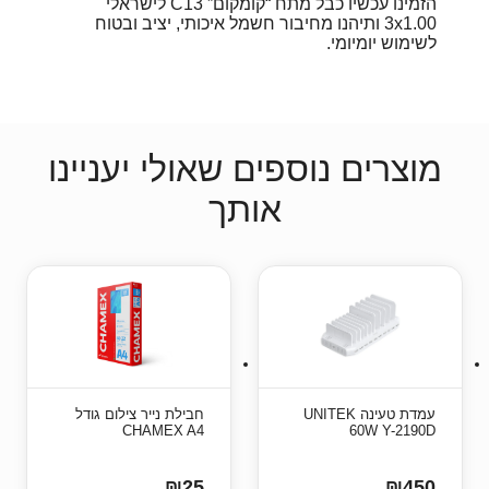
הזמינו עכשיו כבל מתח “קומקום” C13 לישראלי
3x1.00 ותיהנו מחיבור חשמל איכותי, יציב ובטוח
לשימוש יומיומי.
מוצרים נוספים שאולי יעניינו
אותך
עמדת טעינה UNITEK
חבילת נייר צילום גודל
CHAMEX A4
60W Y-2190D
₪25
₪450