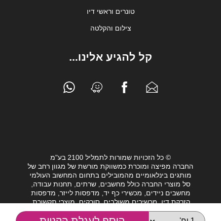
טונרים וראשי דיו
צילום והקלטה
קל להגיע אלינו...
© כל הזכויות שמורות לתמליל 2100 בע"מ
החברה מפיצה ומוכרת כמשווקת מורשת של מגוון רחב של
מותגים בינלאומיים מהמובילים בתחום המחשוב העולמי
סל מוצרי החברה כולל מחשבים, שרתים, תחנות עבודה,
מחשבים ניידים, מכשירי כף יד, מדפסות לייזר, מדפסות
הזרקת דיו, מכשירים משולבים, סורקים, מוצרי תקשורת,
חלקי מחשב, כונני גיבוי וציוד נלווה מגוון לעולם המחשבים.