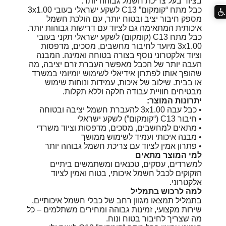
בציוד בעל צריכת חשמל גבוהה יותר.
כבל מתח “קומקום” C13 לשקע ישראלי בעובי 3x1.00
מספק חיבור יציב ובטוח יותר, עם הולכת חשמל
איכותית המתאימה גם לציוד עם דרישות גבוהות יותר.
כבל מתח C13 (קומקום) לשקע ישראלי תקני בעובי
3x1.00 מיועד לחיבור מחשבים, מסכים, מדפסות
וציוד אלקטרוני נוסף בצורה בטוחה ואמינה. המבנה
העבה יותר של הכבל מאפשר העברת זרם יציבה, מה
שהופך אותו לפתרון אידיאלי לשימוש יומיומי במשרד
או בבית. שילוב של איכות, עמידות ונוחות שימוש
מבטיחים חוויית עבודה חלקה וללא תקלות.
יתרונות המוצר:
• כבל עבה 3x1.00 להעברת חשמל יציבה ובטוחה
• חיבור C13 (“קומקום”) לשקע ישראלי
• מתאים למחשבים, מסכים, מדפסות וציוד משרדי
• מבנה איכותי ועמיד לשימוש ממושך
• פתרון אמין לציוד עם צריכת חשמל גבוהה יותר
למי המוצר מתאים
למשרדים, עסקים, טכנאים ומשתמשים ביתיים
הזקוקים לכבל חשמל איכותי, בטוח ואמין לציוד
אלקטרוני.
למה לרכוש בתמליל
בתמליל תמצאו מגוון רחב של כבלי חשמל איכותיים,
שירות מקצועי, זמינות גבוהה ומחירים משתלמים – כל
מה שצריך לחיבור בטוח ונוח.