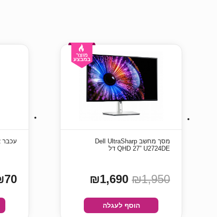
מסך מחשב Dell UltraSharp
עכבר אלחוטי ent
U2724DE ‏”27 ‏QHD דל
₪70
₪1,690
₪1,950
הוסף לעגלה