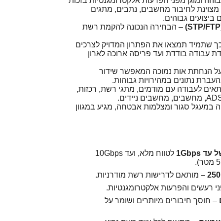
והה ומוגן מפני הפרעות אלקטרומגנטיות בזכות
צוינת לחיבור מחשבים, נתבים, מתגים
ביצועים גבוהים.
– הבחירה הנכונה להקמת רשת
, כך שתמיד תמצאו את הפתרון המדויק לצרכים
ת עבודה בודדת ועד פריסה ארוכה לארון
C איכותי בעל הנחתת אות נמוכה המאפשר שידור
עברת נתונים במהירויות גבוהות.
אים לעבודה עם מודמים, מתגי רשת, רכזות,
PS4, , טלוויזיה במעגל סגור ומצלמות אבטחה, מגיע במגוון
 1Gbps
לטווח מלא, ועד 10Gbps
– מותאם לדרישות רשת מודרניות.
י רעשים והפרעות אלקטרומגנטיות.
– חוסך חיבורים מיותרים ושומר על