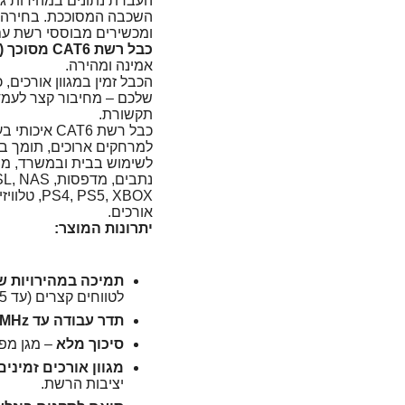
העברת נתונים במהירות גב
השכבה המסוככת. בחירה מ
ומכשירים מבוססי רשת עם 
כבל רשת CAT6 מסוכך (STP/FTP)
אמינה ומהירה.
הכבל זמין במגוון אורכים
שלכם – מחיבור קצר לעמד
תקשורת.
כבל רשת AT6
למרחקים ארוכים, תומך בה
לשימוש בבית ובמשרד, מת
נתבים, מדפסות, ADSL, NAS, מחשבים, מחשבים ניידים.
PS5, XBOX
אורכים.
יתרונות המוצר:
תמיכה במהירויות של עד
לטווחים קצרים (עד 55 מטר).
תדר עבודה עד ‎250MHz‎
סיכוך מלא
– מגן מפנ
מגוון אורכים זמינים
יציבות הרשת.