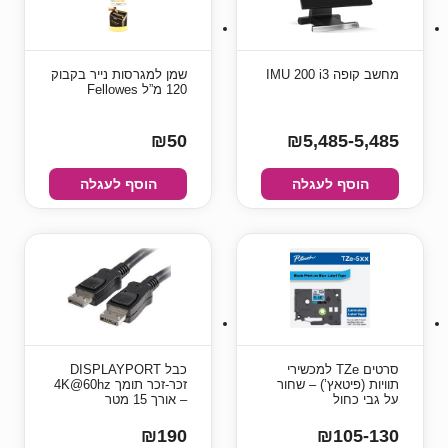
מחשב קופה IMU 200 i3
שמן למגרסות נייר בקבוק
120 מ”ל Fellowes
₪50
₪5,485-5,485
הוסף לעגלה
הוסף לעגלה
סרטים TZe למכשירי
כבל DISPLAYPORT
תוויות (פיטאץ’) – שחור
זכר-זכר תומך 4K@60hz
על גבי כחול
– אורך 15 מטר
₪190
₪105-130