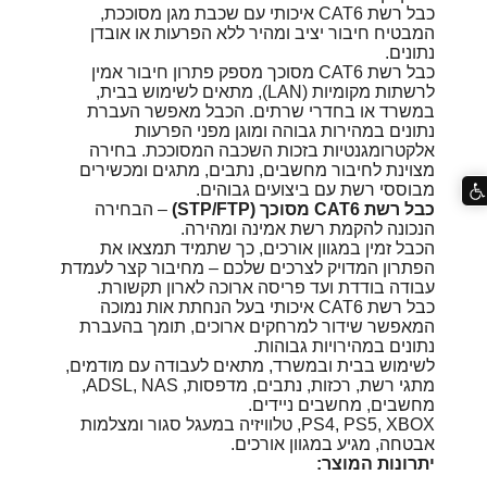
כבל רשת CAT6 איכותי עם שכבת מגן מסוככת,
המבטיח חיבור יציב ומהיר ללא הפרעות או אובדן
נתונים.
כבל רשת CAT6 מסוכך מספק פתרון חיבור אמין
לרשתות מקומיות (LAN), מתאים לשימוש בבית,
במשרד או בחדרי שרתים. הכבל מאפשר העברת
נתונים במהירות גבוהה ומוגן מפני הפרעות
אלקטרומגנטיות בזכות השכבה המסוככת. בחירה
מצוינת לחיבור מחשבים, נתבים, מתגים ומכשירים
מבוססי רשת עם ביצועים גבוהים.
כבל רשת CAT6 מסוכך (STP/FTP)
– הבחירה
הנכונה להקמת רשת אמינה ומהירה.
הכבל זמין במגוון אורכים, כך שתמיד תמצאו את
הפתרון המדויק לצרכים שלכם – מחיבור קצר לעמדת
עבודה בודדת ועד פריסה ארוכה לארון תקשורת.
כבל רשת CAT6 איכותי בעל הנחתת אות נמוכה
המאפשר שידור למרחקים ארוכים, תומך בהעברת
נתונים במהירויות גבוהות.
לשימוש בבית ובמשרד, מתאים לעבודה עם מודמים,
מתגי רשת, רכזות, נתבים, מדפסות, ADSL, NAS,
מחשבים, מחשבים ניידים.
PS4, PS5, XBOX, טלוויזיה במעגל סגור ומצלמות
אבטחה, מגיע במגוון אורכים.
יתרונות המוצר: