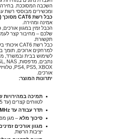
העברת נתונים במהירות גב
השכבה המסוככת. בחירה מ
ומכשירים מבוססי רשת עם 
כבל רשת CAT6 מסוכך (STP/FTP)
אמינה ומהירה.
הכבל זמין במגוון אורכים
שלכם – מחיבור קצר לעמד
תקשורת.
כבל רשת AT6
למרחקים ארוכים, תומך בה
לשימוש בבית ובמשרד, מת
נתבים, מדפסות, ADSL, NAS, מחשבים, מחשבים ניידים.
PS5, XBOX
אורכים.
יתרונות המוצר:
תמיכה במהירויות של עד
לטווחים קצרים (עד 55 מטר).
תדר עבודה עד ‎250MHz‎
סיכוך מלא
– מגן מפנ
מגוון אורכים זמינים
יציבות הרשת.