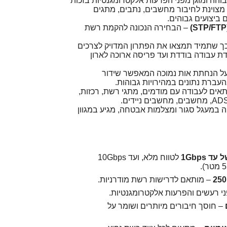
והה ומוגן מפני הפרעות אלקטרומגנטיות בזכות
צוינת לחיבור מחשבים, נתבים, מתגים
ביצועים גבוהים.
– הבחירה הנכונה להקמת רשת
, כך שתמיד תמצאו את הפתרון המדויק לצרכים
ת עבודה בודדת ועד פריסה ארוכה לארון
C איכותי בעל הנחתת אות נמוכה המאפשר שידור
עברת נתונים במהירויות גבוהות.
אים לעבודה עם מודמים, מתגי רשת, רכזות,
PS4, , טלוויזיה במעגל סגור ומצלמות אבטחה, מגיע במגוון
 1Gbps
לטווח מלא, ועד 10Gbps
– מותאם לדרישות רשת מודרניות.
י רעשים והפרעות אלקטרומגנטיות.
– חוסך חיבורים מיותרים ושומר על