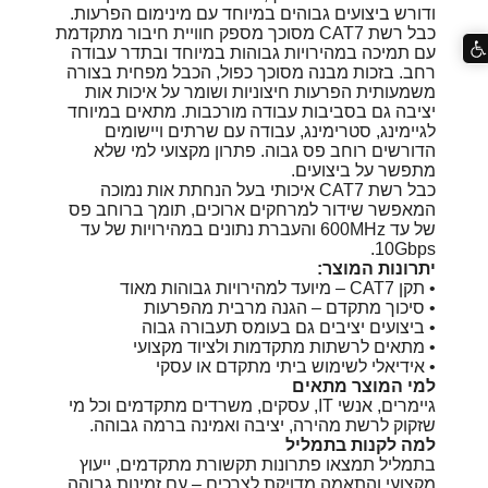
ודורש ביצועים גבוהים במיוחד עם מינימום הפרעות.
כבל רשת CAT7 מסוכך מספק חוויית חיבור מתקדמת
עם תמיכה במהירויות גבוהות במיוחד ובתדר עבודה
רחב. בזכות מבנה מסוכך כפול, הכבל מפחית בצורה
משמעותית הפרעות חיצוניות ושומר על איכות אות
יציבה גם בסביבות עבודה מורכבות. מתאים במיוחד
לגיימינג, סטרימינג, עבודה עם שרתים ויישומים
הדורשים רוחב פס גבוה. פתרון מקצועי למי שלא
מתפשר על ביצועים.
כבל רשת CAT7 איכותי בעל הנחתת אות נמוכה
המאפשר שידור למרחקים ארוכים, תומך ברוחב פס
של עד 600MHz והעברת נתונים במהירויות של עד
10Gbps.
יתרונות המוצר:
• תקן CAT7 – מיועד למהירויות גבוהות מאוד
• סיכוך מתקדם – הגנה מרבית מהפרעות
• ביצועים יציבים גם בעומס תעבורה גבוה
• מתאים לרשתות מתקדמות ולציוד מקצועי
• אידיאלי לשימוש ביתי מתקדם או עסקי
למי המוצר מתאים
גיימרים, אנשי IT, עסקים, משרדים מתקדמים וכל מי
שזקוק לרשת מהירה, יציבה ואמינה ברמה גבוהה.
למה לקנות בתמליל
בתמליל תמצאו פתרונות תקשורת מתקדמים, ייעוץ
מקצועי והתאמה מדויקת לצרכים – עם זמינות גבוהה