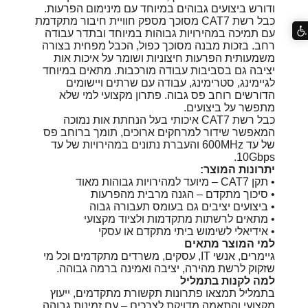
ודורש ביצועים גבוהים במיוחד עם מינימום הפרעות.
כבל רשת CAT7 מסוכך מספק חוויית חיבור מתקדמת
עם תמיכה במהירויות גבוהות במיוחד ובתדר עבודה
רחב. בזכות מבנה מסוכך כפול, הכבל מפחית בצורה
משמעותית הפרעות חיצוניות ושומר על איכות אות
יציבה גם בסביבות עבודה מורכבות. מתאים במיוחד
לגיימינג, סטרימינג, עבודה עם שרתים ויישומים
הדורשים רוחב פס גבוה. פתרון מקצועי למי שלא
מתפשר על ביצועים.
כבל רשת CAT7 איכותי בעל הנחתת אות נמוכה
המאפשר שידור למרחקים ארוכים, תומך ברוחב פס
של עד 600MHz והעברת נתונים במהירויות של עד
10Gbps.
יתרונות המוצר:
• תקן CAT7 – מיועד למהירויות גבוהות מאוד
• סיכוך מתקדם – הגנה מרבית מהפרעות
• ביצועים יציבים גם בעומס תעבורה גבוה
• מתאים לרשתות מתקדמות ולציוד מקצועי
• אידיאלי לשימוש ביתי מתקדם או עסקי
למי המוצר מתאים
גיימרים, אנשי IT, עסקים, משרדים מתקדמים וכל מי
שזקוק לרשת מהירה, יציבה ואמינה ברמה גבוהה.
למה לקנות בתמליל
בתמליל תמצאו פתרונות תקשורת מתקדמים, ייעוץ
מקצועי והתאמה מדויקת לצרכים – עם זמינות גבוהה