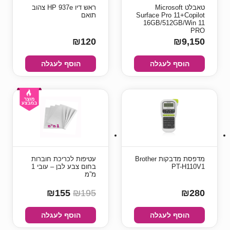
טאבלט Microsoft
ראש דיו HP 937e צהוב
Surface Pro 11+Copilot
תואם
16GB/512GB/Win 11
PRO
₪120
₪9,150
הוסף לעגלה
הוסף לעגלה
מדפסת מדבקות Brother
עטיפות לכריכת חוברות
PT-H110V1
בחום צבע לבן – עובי 1
מ”מ
₪155
₪195
₪280
הוסף לעגלה
הוסף לעגלה