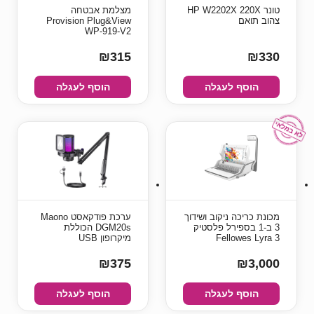
טונר HP W2202X 220X
‏מצלמת אבטחה
צהוב תואם
Provision Plug&View
WP-919-V2
₪315
₪330
הוסף לעגלה
הוסף לעגלה
מכונת כריכה ניקוב ושידוך
ערכת פודקאסט Maono
3 ב-1 בספירל פלסטיק
DGM20s הכוללת
Fellowes Lyra 3
מיקרופון USB
₪375
₪3,000
הוסף לעגלה
הוסף לעגלה