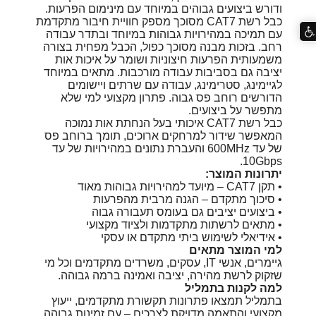
ודורש ביצועים גבוהים במיוחד עם מינימום הפרעות.
כבל רשת CAT7 מסוכך מספק חוויית חיבור מתקדמת
עם תמיכה במהירויות גבוהות במיוחד ובתדר עבודה
רחב. בזכות מבנה מסוכך כפול, הכבל מפחית בצורה
משמעותית הפרעות חיצוניות ושומר על איכות אות
יציבה גם בסביבות עבודה מורכבות. מתאים במיוחד
לגיימינג, סטרימינג, עבודה עם שרתים ויישומים
הדורשים רוחב פס גבוה. פתרון מקצועי למי שלא
מתפשר על ביצועים.
כבל רשת CAT7 איכותי בעל הנחתת אות נמוכה
המאפשר שידור למרחקים ארוכים, תומך ברוחב פס
של עד 600MHz והעברת נתונים במהירויות של עד
10Gbps.
יתרונות המוצר:
• תקן CAT7 – מיועד למהירויות גבוהות מאוד
• סיכוך מתקדם – הגנה מרבית מהפרעות
• ביצועים יציבים גם בעומס תעבורה גבוה
• מתאים לרשתות מתקדמות ולציוד מקצועי
• אידיאלי לשימוש ביתי מתקדם או עסקי
למי המוצר מתאים
גיימרים, אנשי IT, עסקים, משרדים מתקדמים וכל מי
שזקוק לרשת מהירה, יציבה ואמינה ברמה גבוהה.
למה לקנות בתמליל
בתמליל תמצאו פתרונות תקשורת מתקדמים, ייעוץ
מקצועי והתאמה מדויקת לצרכים – עם זמינות גבוהה