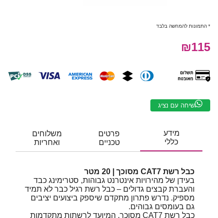
* התמונות להמחשה בלבד
₪115
שיחה עם נציג
מידע
פרטים
משלוחים
כללי
טכניים
ואחריות
כבל רשת CAT7 מסוכך | 20 מטר
בעידן של מהירויות אינטרנט גבוהות, סטרימינג כבד
והעברת קבצים גדולים – כבל רשת רגיל כבר לא תמיד
מספיק. נדרש פתרון מתקדם שיספק ביצועים יציבים
גם בעומסים גבוהים.
כבל רשת CAT7 מסוכך, המיועד לרשתות מתקדמות