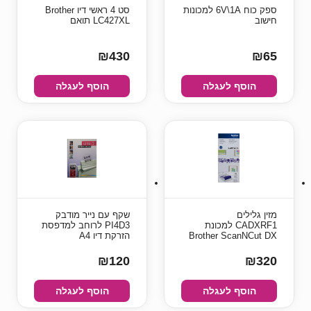
ספק כוח 6V\1A למכונות
סט 4 ראשי דיו Brother
חישוב
LC427XL תואם
₪430
₪65
הוסף לעגלה
הוסף לעגלה
מזין גלילים
שקף עם נייר מודבק
CADXRF1 למכונת
PI4D3 לרוחב למדפסת
Brother ScanNCut DX
הזרקת דיו A4
₪120
₪320
הוסף לעגלה
הוסף לעגלה