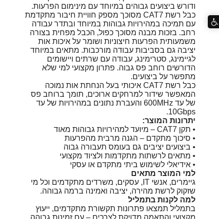
ודורש ביצועים גבוהים במיוחד עם מינימום הפרעות.
כבל רשת CAT7 מסוכך מספק חוויית חיבור מתקדמת
עם תמיכה במהירויות גבוהות במיוחד ובתדר עבודה
רחב. בזכות מבנה מסוכך כפול, הכבל מפחית בצורה
משמעותית הפרעות חיצוניות ושומר על איכות אות
יציבה גם בסביבות עבודה מורכבות. מתאים במיוחד
לגיימינג, סטרימינג, עבודה עם שרתים ויישומים
הדורשים רוחב פס גבוה. פתרון מקצועי למי שלא
מתפשר על ביצועים.
כבל רשת CAT7 איכותי בעל הנחתת אות נמוכה
המאפשר שידור למרחקים ארוכים, תומך ברוחב פס
של עד 600MHz והעברת נתונים במהירויות של עד
10Gbps.
יתרונות המוצר:
• תקן CAT7 – מיועד למהירויות גבוהות מאוד
• סיכוך מתקדם – הגנה מרבית מהפרעות
• ביצועים יציבים גם בעומס תעבורה גבוה
• מתאים לרשתות מתקדמות ולציוד מקצועי
• אידיאלי לשימוש ביתי מתקדם או עסקי
למי המוצר מתאים
גיימרים, אנשי IT, עסקים, משרדים מתקדמים וכל מי
שזקוק לרשת מהירה, יציבה ואמינה ברמה גבוהה.
למה לקנות בתמליל
בתמליל תמצאו פתרונות תקשורת מתקדמים, ייעוץ
מקצועי והתאמה מדויקת לצרכים – עם זמינות גבוהה