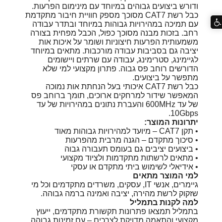
ודורש ביצועים גבוהים במיוחד עם מינימום הפרעות.
כבל רשת CAT7 מסוכך מספק חוויית חיבור מתקדמת
עם תמיכה במהירויות גבוהות במיוחד ובתדר עבודה
רחב. בזכות מבנה מסוכך כפול, הכבל מפחית בצורה
משמעותית הפרעות חיצוניות ושומר על איכות אות
יציבה גם בסביבות עבודה מורכבות. מתאים במיוחד
לגיימינג, סטרימינג, עבודה עם שרתים ויישומים
הדורשים רוחב פס גבוה. פתרון מקצועי למי שלא
מתפשר על ביצועים.
כבל רשת CAT7 איכותי בעל הנחתת אות נמוכה
המאפשר שידור למרחקים ארוכים, תומך ברוחב פס
של עד 600MHz והעברת נתונים במהירויות של עד
10Gbps.
יתרונות המוצר:
• תקן CAT7 – מיועד למהירויות גבוהות מאוד
• סיכוך מתקדם – הגנה מרבית מהפרעות
• ביצועים יציבים גם בעומס תעבורה גבוה
• מתאים לרשתות מתקדמות ולציוד מקצועי
• אידיאלי לשימוש ביתי מתקדם או עסקי
למי המוצר מתאים
גיימרים, אנשי IT, עסקים, משרדים מתקדמים וכל מי
שזקוק לרשת מהירה, יציבה ואמינה ברמה גבוהה.
למה לקנות בתמליל
בתמליל תמצאו פתרונות תקשורת מתקדמים, ייעוץ
מקצועי והתאמה מדויקת לצרכים – עם זמינות גבוהה