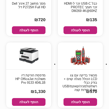
כבל USB-C זכר ל-HDMI
מסך מחשב ‏27 ‏אינץ’ Dell
זכר תומך PROTEC
P2725H Full HD דל
DM269 4K@60HZ
₪720
₪135
הוסף לעגלה
הוסף לעגלה
מכשיר בדיקה עם צג
מדפסת הזרקת דיו
LCD הכולל מגלה קווים +
משולבת HP OfficeJet
בודק כבלי
Pro 9133 404L1B
רשת/טלפוניה/קואקס/USB
עם 8 יחידות קצה
₪1,330
₪570
הוסף לעגלה
הוסף לעגלה