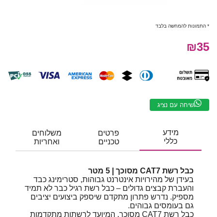
* התמונות להמחשה בלבד
₪35
שיחה עם נציג
מידע
פרטים
משלוחים
כללי
טכניים
ואחריות
כבל רשת CAT7 מסוכך | 5 מטר
בעידן של מהירויות אינטרנט גבוהות, סטרימינג כבד
והעברת קבצים גדולים – כבל רשת רגיל כבר לא תמיד
מספיק. נדרש פתרון מתקדם שיספק ביצועים יציבים
גם בעומסים גבוהים.
כבל רשת CAT7 מסוכך, המיועד לרשתות מתקדמות