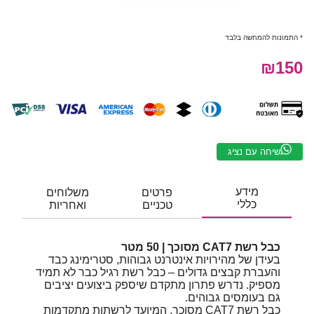
* התמונות להמחשה בלבד
₪150
שיחה עם נציג
מידע
פרטים
משלוחים
כללי
טכניים
ואחריות
כבל רשת CAT7 מסוכך | 50 מטר
בעידן של מהירויות אינטרנט גבוהות, סטרימינג כבד
והעברת קבצים גדולים – כבל רשת רגיל כבר לא תמיד
מספיק. נדרש פתרון מתקדם שיספק ביצועים יציבים
גם בעומסים גבוהים.
כבל רשת CAT7 מסוכך, המיועד לרשתות מתקדמות