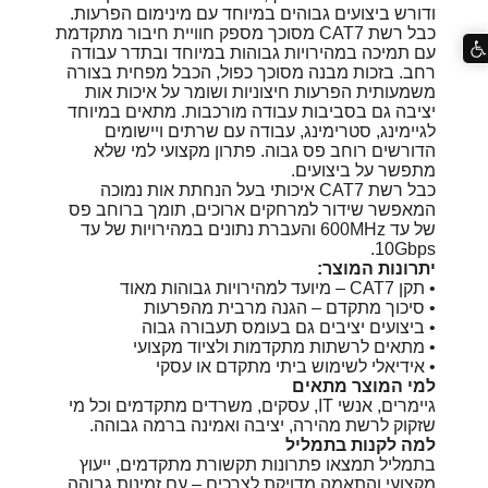
ודורש ביצועים גבוהים במיוחד עם מינימום הפרעות.
כבל רשת CAT7 מסוכך מספק חוויית חיבור מתקדמת
עם תמיכה במהירויות גבוהות במיוחד ובתדר עבודה
רחב. בזכות מבנה מסוכך כפול, הכבל מפחית בצורה
משמעותית הפרעות חיצוניות ושומר על איכות אות
יציבה גם בסביבות עבודה מורכבות. מתאים במיוחד
לגיימינג, סטרימינג, עבודה עם שרתים ויישומים
הדורשים רוחב פס גבוה. פתרון מקצועי למי שלא
מתפשר על ביצועים.
כבל רשת CAT7 איכותי בעל הנחתת אות נמוכה
המאפשר שידור למרחקים ארוכים, תומך ברוחב פס
של עד 600MHz והעברת נתונים במהירויות של עד
10Gbps.
יתרונות המוצר:
• תקן CAT7 – מיועד למהירויות גבוהות מאוד
• סיכוך מתקדם – הגנה מרבית מהפרעות
• ביצועים יציבים גם בעומס תעבורה גבוה
• מתאים לרשתות מתקדמות ולציוד מקצועי
• אידיאלי לשימוש ביתי מתקדם או עסקי
למי המוצר מתאים
גיימרים, אנשי IT, עסקים, משרדים מתקדמים וכל מי
שזקוק לרשת מהירה, יציבה ואמינה ברמה גבוהה.
למה לקנות בתמליל
בתמליל תמצאו פתרונות תקשורת מתקדמים, ייעוץ
מקצועי והתאמה מדויקת לצרכים – עם זמינות גבוהה