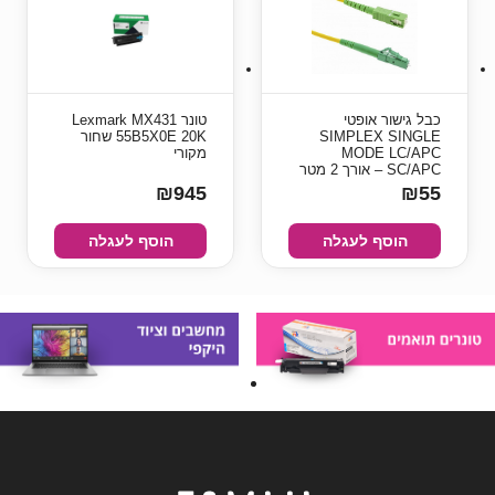
כבל גישור אופטי
טונר Lexmark MX431
SIMPLEX SINGLE
55B5X0E 20K שחור
MODE LC/APC
מקורי
SC/APC – אורך 2 מטר
₪945
₪55
הוסף לעגלה
הוסף לעגלה