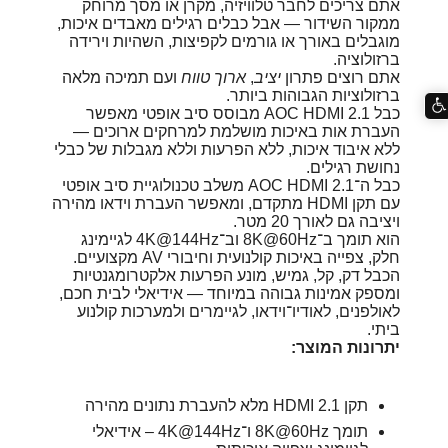
אתם צריכים לחבר טלוויזיה, מקרן או מסך מרוחק
ממקור השידור — אבל כבלים רגילים מאבדים איכות,
מוגבלים באורך או גורמים לקפיצות, השהיות וירידה
ברזולוציה.
אתם רוצים פתרון
יציב
,
ארוך טווח
ועם תמיכה מלאה
ברזולוציות הגבוהות ביותר.
כבל AOC HDMI 2.1 מבוסס סיב אופטי מאפשר
העברת אות באיכות מושלמת למרחקים ארוכים —
ללא איבוד איכות, ללא הפרעות וללא מגבלות של כבלי
נחושת רגילים.
כבל ה־AOC HDMI 2.1 משלב טכנולוגיית סיב אופטי
עם תקן HDMI מתקדם, ומאפשר העברת וידאו מהירה
ויציבה גם לאורך 20 מטר.
הוא תומך ב־8K@60Hz וב־4K@144Hz לגיימינג
חלק, צפייה באיכות קולנועית וחיבורי AV מקצועיים.
הכבל דק, קל, גמיש, מונע הפרעות אלקטרומגנטיות
ומספק אמינות גבוהה במיוחד — אידיאלי לבית חכם,
לאולפנים, לאודיו־וידאו, לגיימרים ולמערכות קולנוע
ביתי.
יתרונות המוצר:
תקן HDMI 2.1 מלא להעברת נתונים מהירה
תומך 8K@60Hz ו־4K@144Hz – אידיאלי