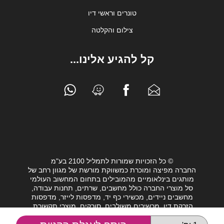
טונרים וראשי דיו
צילום והקלטה
קל להגיע אלינו...
© כל הזכויות שמורות לתמליל 2100 בע"מ
החברה מפיצה ומוכרת כמשווקת מורשת של מגוון רחב של
מותגים בינלאומיים מהמובילים בתחום המחשוב העולמי
סל מוצרי החברה כולל מחשבים, שרתים, תחנות עבודה,
מחשבים ניידים, מכשירי כף יד, מדפסות לייזר, מדפסות
הזרקת דיו, מכשירים משולבים, סורקים, מוצרי תקשורת,
חלקי מחשב, כונני גיבוי וציוד נלווה מגוון לעולם המחשבים.