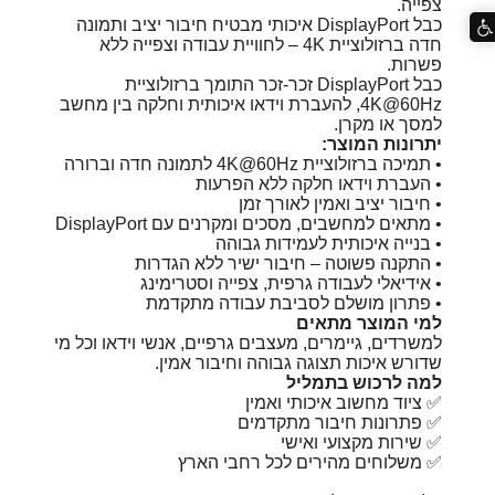
צפייה.
כבל DisplayPort איכותי מבטיח חיבור יציב ותמונה
חדה ברזולוציית 4K – לחוויית עבודה וצפייה ללא
פשרות.
כבל DisplayPort זכר-זכר התומך ברזולוציית
‎4K@60Hz, להעברת וידאו איכותית וחלקה בין מחשב
למסך או מקרן.
יתרונות המוצר:
• תמיכה ברזולוציית ‎4K@60Hz לתמונה חדה וברורה
• העברת וידאו חלקה ללא הפרעות
• חיבור יציב ואמין לאורך זמן
• מתאים למחשבים, מסכים ומקרנים עם DisplayPort
• בנייה איכותית לעמידות גבוהה
• התקנה פשוטה – חיבור ישיר ללא הגדרות
• אידיאלי לעבודה גרפית, צפייה וסטרימינג
• פתרון מושלם לסביבת עבודה מתקדמת
למי המוצר מתאים
למשרדים, גיימרים, מעצבים גרפיים, אנשי וידאו וכל מי
שדורש איכות תצוגה גבוהה וחיבור אמין.
למה לרכוש בתמליל
✅ ציוד מחשוב איכותי ואמין
✅ פתרונות חיבור מתקדמים
✅ שירות מקצועי ואישי
✅ משלוחים מהירים לכל רחבי הארץ