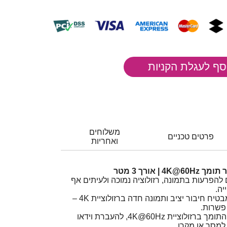
משלוחים
פרטים טכניים
ואחריות
 להפרעות בתמונה, רזולוציה נמוכה ולעיתים אף
יה.
כבל DisplayPort איכותי מבטיח חיבור יציב ותמונה חדה ברזולוציית 4K –
 פשרות.
כבל DisplayPort זכר-זכר התומך ברזולוציית ‎4K@60Hz, להעברת וידאו
למסך או מקרן.