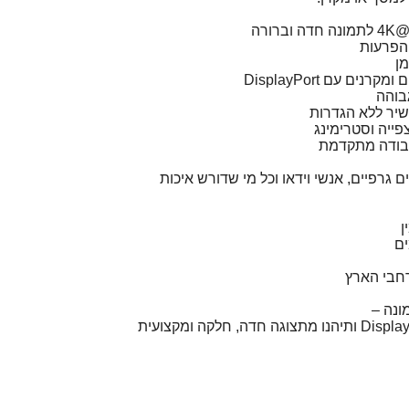
הפרעות
מן
ם עם DisplayPort
גבוהה
שיר ללא הגדרות
פייה וסטרימינג
עבודה מתקדמת
 גרפיים, אנשי וידאו וכל מי שדורש איכות
ן
ם
חבי הארץ
ונה –
הזמינו עכשיו כבל DisplayPort 4K ותיהנו מתצוגה חדה, חלקה ומקצועית