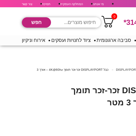
מי אנחנו
המחלקה העסקית
תמיכה
צור קשר
0
*31
סביבה ארגונומית
ציוד לחנויות ועסקים
אירוח וניקיון
כבל DISPLAYPORT זכר-זכר תומך 4K@60hz – אורך 3
כבל DISPLAYPORT זכר-זכר תומך