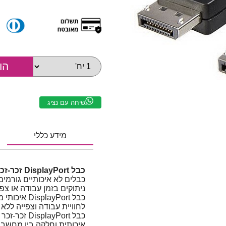
שיחה עם נציג
מידע כללי
כבל DisplayPort זכר-זכר תומך 4K@60Hz | אורך 3 מטר
כבלים לא איכותיים גורמים
ניתוקים בזמן עבודה או צפי
לחוויית עבודה וצפייה ללא
איכותית וחלקה בין מחשב 