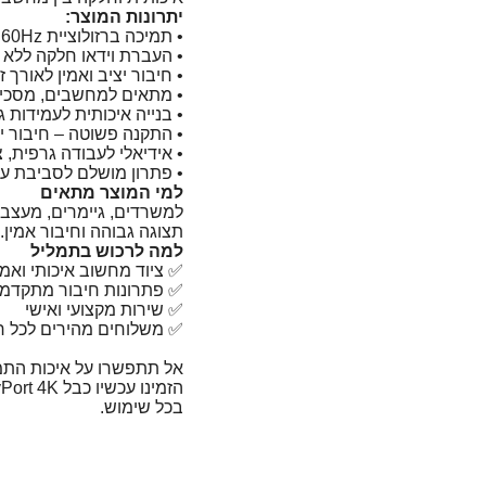
יתרונות המוצר:
• תמיכה ברזולוציית ‎4K@60Hz לתמונה חדה וברורה
• העברת וידאו חלקה ללא 
• חיבור יציב ואמין לאורך ז
• מתאים למחשבים, מסכים ומקרני
• בנייה איכותית לעמידות 
• התקנה פשוטה – חיבור י
• אידיאלי לעבודה גרפית, צ
• פתרון מושלם לסביבת 
למי המוצר מתאים
למשרדים, גיימרים, מעצבים
תצוגה גבוהה וחיבור אמין.
למה לרכוש בתמליל
✅ ציוד מחשוב איכותי ואמי
✅ פתרונות חיבור מתקדמי
✅ שירות מקצועי ואישי
✅ משלוחים מהירים לכל ר
אל תתפשרו על איכות התמ
בכל שימוש.