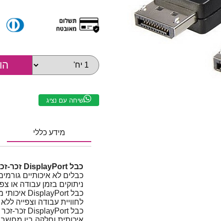
שיחה עם נציג
מידע כללי
כבל DisplayPort זכר-זכר תומך 4K@60Hz | אורך 7.5 מטר
כבלים לא איכותיים גורמים
ניתוקים בזמן עבודה או צפי
לחוויית עבודה וצפייה ללא
איכותית וחלקה בין מחשב 