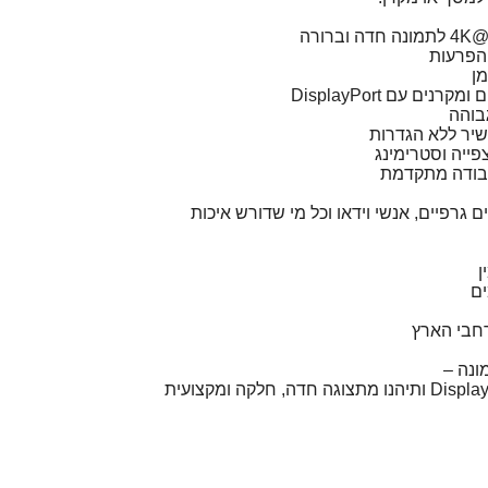
הפרעות
מן
ם עם DisplayPort
גבוהה
שיר ללא הגדרות
פייה וסטרימינג
עבודה מתקדמת
 גרפיים, אנשי וידאו וכל מי שדורש איכות
ן
ם
חבי הארץ
ונה –
הזמינו עכשיו כבל DisplayPort 4K ותיהנו מתצוגה חדה, חלקה ומקצועית