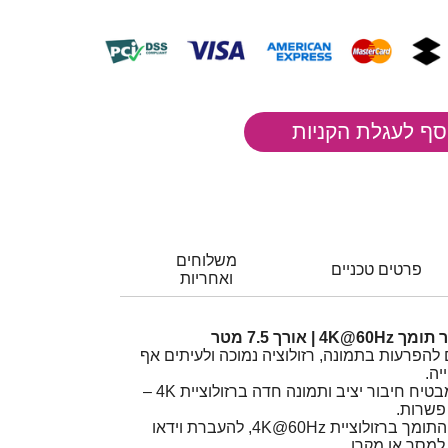
משלוחים
פרטים טכניים
ואחריות
 להפרעות בתמונה, רזולוציה נמוכה ולעיתים אף
יה.
כבל DisplayPort איכותי מבטיח חיבור יציב ותמונה חדה ברזולוציית 4K –
 פשרות.
כבל DisplayPort זכר-זכר התומך ברזולוציית ‎4K@60Hz, להעברת וידאו
למסך או מקרן.