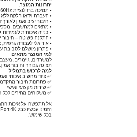
יתרונות המוצר:
• תמיכה ברזולוציית ‎4K@60Hz לתמונה חדה וברורה
• העברת וידאו חלקה ללא 
• חיבור יציב ואמין לאורך ז
• מתאים למחשבים, מסכים ומקרני
• בנייה איכותית לעמידות 
• התקנה פשוטה – חיבור י
• אידיאלי לעבודה גרפית, צ
• פתרון מושלם לסביבת 
למי המוצר מתאים
למשרדים, גיימרים, מעצבים
תצוגה גבוהה וחיבור אמין.
למה לרכוש בתמליל
✅ ציוד מחשוב איכותי ואמי
✅ פתרונות חיבור מתקדמי
✅ שירות מקצועי ואישי
✅ משלוחים מהירים לכל ר
אל תתפשרו על איכות התמ
בכל שימוש.