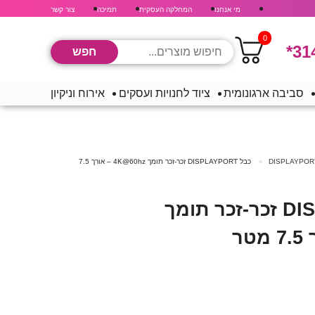
מי אנחנו
המחלקה העסקית
תמיכה
צור קשר
0
*31
סביבה ארגונומית
ציוד לחנויות ועסקים
אירוח וניקיון
כבל DISPLAYPORT זכר-זכר תומך 4K@60hz – אורך 7.5
כבל DISPLAYPORT זכר-זכר תומך