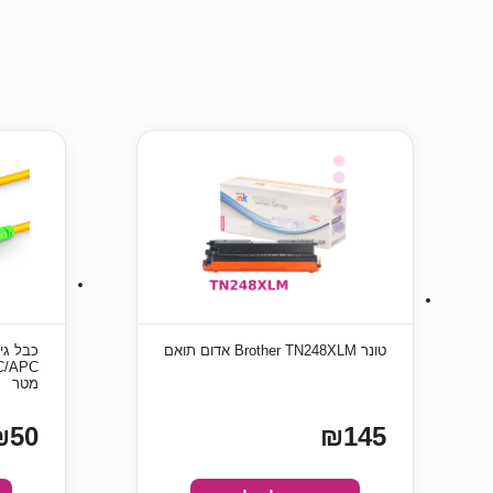
טונר Brother TN248XLM אדום תואם
מטר
₪50
₪145