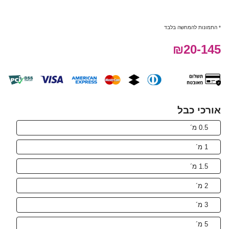
* התמונות להמחשה בלבד
₪20-145
אורכי כבל
0.5 מ´
1 מ´
1.5 מ´
2 מ´
3 מ´
5 מ´