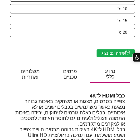
10 מ´
15 מ´
20 מ´
שיחה עם נציג
מידע
פרטים
משלוחים
כללי
טכניים
ואחריות
כבל HDMI ל־4K
צפייה בסרטים, מצגות או משחקים באיכות גבוהה
נפגעת כאשר משתמשים בכבלים ישנים או לא
איכותיים. כבלים כאלה גורמים לניתוקים, ירידה באיכות
התמונה והצליל ולעיתים גם לחוסר תאימות למסכים
או למקרנים מתקדמים.
כבל HDMI ל־4K באיכות גבוהה מבטיח חוויית צפייה
ושמע מושלמת, עם תמיכה ברזולוציית Ultra HD