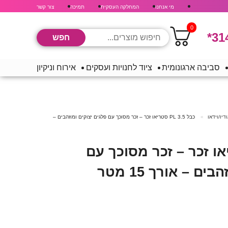
מי אנחנו
המחלקה העסקית
תמיכה
צור קשר
0
*31
סביבה ארגונומית
ציוד לחנויות ועסקים
אירוח וניקיון
דיו/וידאו
כבל PL 3.5 סטריאו זכר – זכר מסוכך עם פלגים יצוקים ומוזהבים –
PL  סטריאו זכר – זכר מסוכך עם
ם – אורך 15 מטר