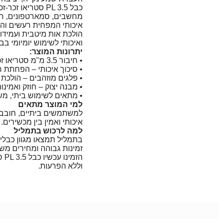
כבל PL 3.5 סטריאו
מחשבים, סמארטפונים, רמק
איכותי המפחית רעשים והפ
הולכת אות מיטבית ועמידות
ואיכותי לשימוש יומיומי ב
יתרונות המוצר:
• חיבור 3.5 מ"מ סטריאו זכר-זכר – תואם למגוון רחב של מכשירים
• סיכוך איכותי – הפחתת 
• פלגים מוזהבים – הולכת 
• מבנה יצוק – חוזק ואמינו
• מתאים לשימוש ביתי, מש
למי המוצר מתאים
למשתמשים ביתיים, חובבי 
איכותי ואמין בין מכשירים.
למה לרכוש בתמליל
בתמליל תמצאו מגוון כבלי א
זמינות גבוהה ומחירים משת
הזמ
וללא הפרעות.