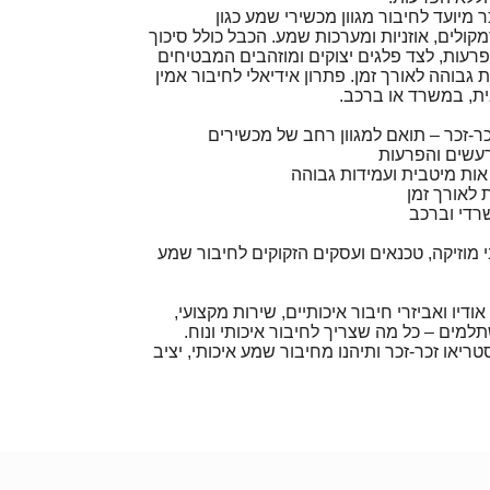
 זכר-זכר מיועד לחיבור מגוון מכשירי שמע כגון
ולים, אוזניות ומערכות שמע. הכבל כולל סיכוך
רעות, לצד פלגים יצוקים ומוזהבים המבטיחים
 גבוהה לאורך זמן. פתרון אידיאלי לחיבור אמין
בית, במשרד או ברכב.
רעשים והפרעות
אות מיטבית ועמידות גבוהה
ת לאורך זמן
רדי וברכב
מוזיקה, טכנאים ועסקים הזקוקים לחיבור שמע
ודיו ואביזרי חיבור איכותיים, שירות מקצועי,
למים – כל מה שצריך לחיבור איכותי ונוח.
ינו עכשיו כבל PL 3.5 סטריאו זכר-זכר ותיהנו מחיבור שמע איכותי, יציב