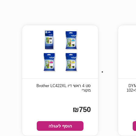
ת LW למדפסות DYMO
סט 4 ראשי דיו Brother LC422XL
LabelWriter – נייר דבק רגיל 59×102
מקורי
₪750
הוסף לעגלה