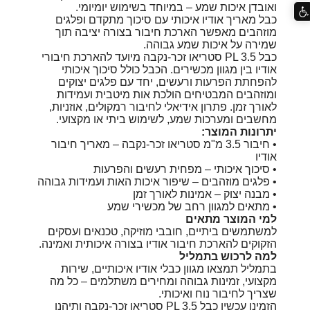
ואובדן איכות שמע – במיוחד בשימוש יומיומי.
כבל מאריך אודיו איכותי עם סיכוך מתקדם ופלגים
מוזהבים מאפשר הארכת חיבור בצורה יציבה תוך
שמירה על איכות שמע גבוהה.
כבל PL 3.5 סטריאו זכר-נקבה מיועד להארכת חיבורי
אודיו בין מגוון מכשירים. הכבל כולל סיכוך איכותי
להפחתת הפרעות ורעשים, יחד עם פלגים יצוקים
ומוזהבים המבטיחים הולכת אות מיטבית ועמידות
לאורך זמן. פתרון אידיאלי לחיבור רמקולים, אוזניות,
מחשבים ומערכות שמע, לשימוש ביתי או מקצועי.
יתרונות המוצר:
• חיבור 3.5 מ"מ סטריאו זכר-נקבה – מאריך חיבור
אודיו
• סיכוך איכותי – מפחית רעשים והפרעות
• פלגים מוזהבים – שיפור איכות האות ועמידות גבוהה
• מבנה יצוק – אמינות לאורך זמן
• מתאים למגוון רחב של מכשירי שמע
למי המוצר מתאים
למשתמשים ביתיים, חובבי מוזיקה, טכנאים ועסקים
הזקוקים להארכת חיבור אודיו בצורה איכותית ואמינה.
למה לרכוש בתמליל
בתמליל תמצאו מגוון כבלי אודיו איכותיים, שירות
מקצועי, זמינות גבוהה ומחירים משתלמים – כל מה
שצריך לחיבור נוח ואיכותי.
הזמינו עכשיו כבל PL 3.5 סטריאו זכר-נקבה ותיהנו