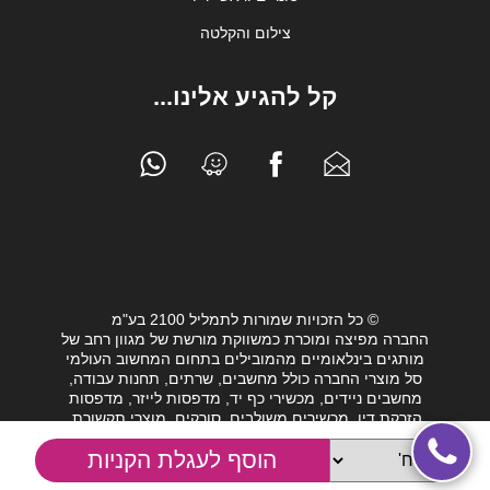
צילום והקלטה
קל להגיע אלינו...
© כל הזכויות שמורות לתמליל 2100 בע"מ
החברה מפיצה ומוכרת כמשווקת מורשת של מגוון רחב של
מותגים בינלאומיים מהמובילים בתחום המחשוב העולמי
סל מוצרי החברה כולל מחשבים, שרתים, תחנות עבודה,
מחשבים ניידים, מכשירי כף יד, מדפסות לייזר, מדפסות
הזרקת דיו, מכשירים משולבים, סורקים, מוצרי תקשורת,
חלקי מחשב, כונני גיבוי וציוד נלווה מגוון לעולם המחשבים.