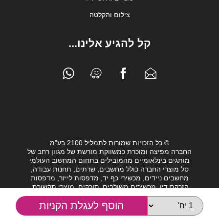
צילום והקלטה
קל להגיע אלינו...
© כל הזכויות שמורות לתמליל 2100 בע"מ
החברה מפיצה ומוכרת כמשווקת מורשת של מגוון רחב של
מותגים בינלאומיים מהמובילים בתחום המחשוב העולמי
סל מוצרי החברה כולל מחשבים, שרתים, תחנות עבודה,
מחשבים ניידים, מכשירי כף יד, מדפסות לייזר, מדפסות
הזרקת דיו, מכשירים משולבים, סורקים, מוצרי תקשורת,
חלקי מחשב, כונני גיבוי וציוד נלווה מגוון לעולם המחשבים.