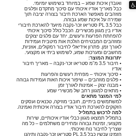
ואובדן איכות שמע – במיוחד בשימוש יומיומי.
כבל מאריך אודיו איכותי עם סיכוך מתקדם ופלגים
מוזהבים מאפשר הארכת חיבור בצורה יציבה תוך
שמירה על איכות שמע גבוהה.
כבל PL 3.5 סטריאו זכר-נקבה מיועד להארכת חיבורי
אודיו בין מגוון מכשירים. הכבל כולל סיכוך איכותי
להפחתת הפרעות ורעשים, יחד עם פלגים יצוקים
ומוזהבים המבטיחים הולכת אות מיטבית ועמידות
לאורך זמן. פתרון אידיאלי לחיבור רמקולים, אוזניות,
מחשבים ומערכות שמע, לשימוש ביתי או מקצועי.
יתרונות המוצר:
• חיבור 3.5 מ"מ סטריאו זכר-נקבה – מאריך חיבור
אודיו
• סיכוך איכותי – מפחית רעשים והפרעות
• פלגים מוזהבים – שיפור איכות האות ועמידות גבוהה
• מבנה יצוק – אמינות לאורך זמן
• מתאים למגוון רחב של מכשירי שמע
למי המוצר מתאים
למשתמשים ביתיים, חובבי מוזיקה, טכנאים ועסקים
הזקוקים להארכת חיבור אודיו בצורה איכותית ואמינה.
למה לרכוש בתמליל
בתמליל תמצאו מגוון כבלי אודיו איכותיים, שירות
מקצועי, זמינות גבוהה ומחירים משתלמים – כל מה
שצריך לחיבור נוח ואיכותי.
הזמינו עכשיו כבל PL 3.5 סטריאו זכר-נקבה ותיהנו