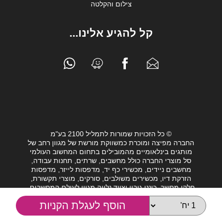
צילום והקלטה
קל להגיע אלינו...
© כל הזכויות שמורות לתמליל 2100 בע"מ
החברה מפיצה ומוכרת כמשווקת מורשת של מגוון רחב של
מותגים בינלאומיים מהמובילים בתחום המחשוב העולמי
סל מוצרי החברה כולל מחשבים, שרתים, תחנות עבודה,
מחשבים ניידים, מכשירי כף יד, מדפסות לייזר, מדפסות
הזרקת דיו, מכשירים משולבים, סורקים, מוצרי תקשורת,
חלקי מחשב, כונני גיבוי וציוד נלווה מגוון לעולם המחשבים.