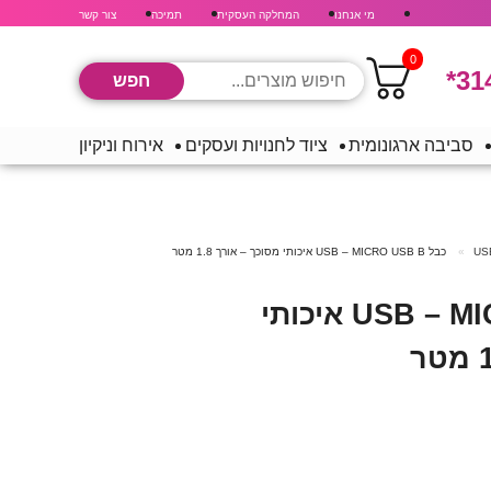
מי אנחנו
המחלקה העסקית
תמיכה
צור קשר
0
*31
סביבה ארגונומית
ציוד לחנויות ועסקים
אירוח וניקיון
כבל USB – MICRO USB B איכותי מסוכך – אורך 1.8 מטר
כבל USB – MICRO USB B איכותי