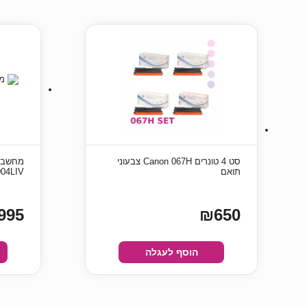
סט 4 ‏טונרים Canon 067H צבעוני
תואם
04LIV
995
₪650
הוסף לעגלה