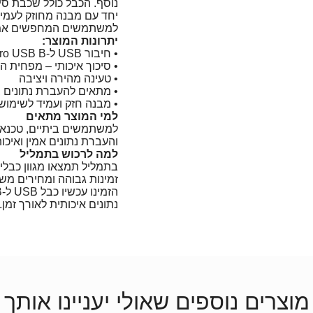
נוסף. הכבל כולל שכבת סי
יחד עם מבנה מחוזק לעמידו
למשתמשים המחפשים אמינו
יתרונות המוצר:
• חיבור USB ל-Micro USB B – תואם למגוון רחב של מכשירים
• סיכוך איכותי – מפחית ה
• טעינה מהירה ויציבה
• מתאים להעברת נתונים 
• מבנה חזק ועמיד לשימוש
למי המוצר מתאים
למשתמשים ביתיים, טכנאים
והעברת נתונים אמין ואיכות
למה לרכוש בתמליל
בתמליל תמצאו מגוון כבלי 
זמינות גבוהה ומחירים משת
נתונים איכותית לאורך זמן.
מוצרים נוספים שאולי יעניינו אותך