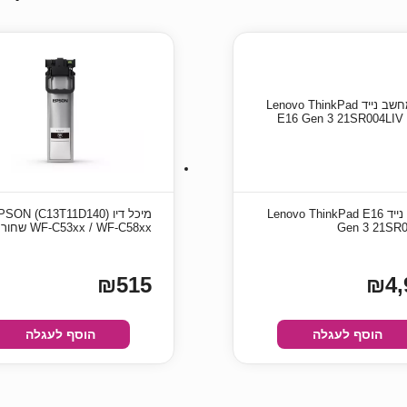
מחשב נייד Lenovo ThinkPad E16
מיכל דיו (140) EPSON
Gen 3 21SR0
WF-C53xx / WF-C58xx שחור מקורי
₪515
₪4,
הוסף לעגלה
הוסף לעגלה