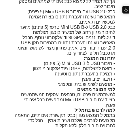
אך לא תמיד קל למצוא כבל איכותי שמתאים ומספק
חיבור יציב.
כבל USB 2.0 עם חיבור Mini USB B (5 פינים)
המאפשר טעינה והעברת נתונים בצורה אמינה
למכשירים תואמים.
כבל USB 2.0 ל-Mini USB B טרפז (5 פינים) מיועד
לחיבור מגוון רחב של מכשירים כגון מצלמות
דיגיטליות, נגנים, GPS וציוד אלקטרוני נוסף. הכבל
מאפשר טעינה והעברת נתונים במהירות תקן USB
2.0, עם חיבור יציב ואמין. פתרון מצוין לשימוש יומיומי
או ככבל חלופי לציוד קיים.
יתרונות המוצר:
• חיבור USB ל-Mini USB B (5 פינים)
• תואם למצלמות, GPS וציוד אלקטרוני מגוון
• תמיכה בהעברת נתונים וטעינה
• חיבור יציב ואמין
• מתאים לשימוש ביתי ומקצועי
למי המוצר מתאים
למשתמשים פרטיים, טכנאים ועסקים המשתמשים
בציוד עם חיבור Mini USB ומחפשים כבל איכותי
ואמין.
למה לרכוש בתמליל
בתמליל תמצאו מגוון כבלי תקשורת איכותיים, התאמה
מקצועית לצרכים שלכם ושירות אמין – הכל כדי
להבטיח חיבור חלק וללא תקלות.