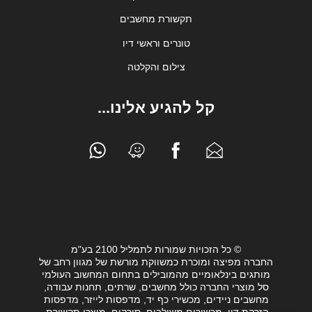
תקשורת מחשבים
טונרים וראשי דיו
צילום והקלטה
קל להגיע אלינו...
© כל הזכויות שמורות לתמליל 2100 בע"מ
החברה מפיצה ומוכרת כמשווקת מורשת של מגוון רחב של
מותגים בינלאומיים מהמובילים בתחום המחשוב העולמי
סל מוצרי החברה כולל מחשבים, שרתים, תחנות עבודה,
מחשבים ניידים, מכשירי כף יד, מדפסות לייזר, מדפסות
הזרקת דיו, מכשירים משולבים, סורקים, מוצרי תקשורת,