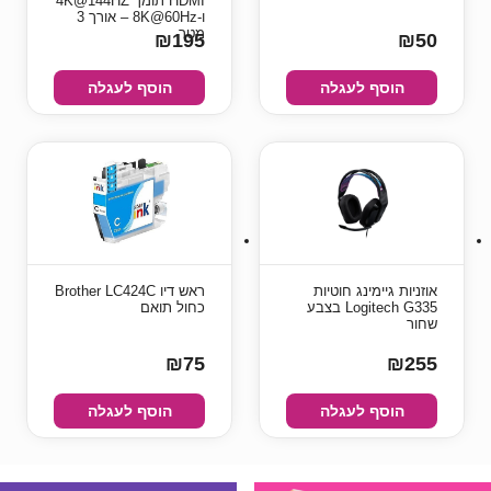
HDMI תומך 4K@144HZ
ו-8K@60Hz – אורך 3
מטר
₪195
₪50
הוסף לעגלה
הוסף לעגלה
אוזניות גיימינג חוטיות
ראש דיו Brother LC424C
Logitech G335 בצבע
כחול תואם
שחור
₪75
₪255
הוסף לעגלה
הוסף לעגלה