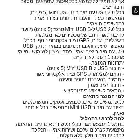
אך לא תמיד קל למצוא כבל איכותי שמתאים ומספק
חיבור יציב.
כבל USB 2.0 עם חיבור Mini USB B (5 פינים)
המאפשר טעינה והעברת נתונים בצורה אמינה
למכשירים תואמים.
כבל USB 2.0 ל-Mini USB B טרפז (5 פינים) מיועד
לחיבור מגוון רחב של מכשירים כגון מצלמות
דיגיטליות, נגנים, GPS וציוד אלקטרוני נוסף. הכבל
מאפשר טעינה והעברת נתונים במהירות תקן USB
2.0, עם חיבור יציב ואמין. פתרון מצוין לשימוש יומיומי
או ככבל חלופי לציוד קיים.
יתרונות המוצר:
• חיבור USB ל-Mini USB B (5 פינים)
• תואם למצלמות, GPS וציוד אלקטרוני מגוון
• תמיכה בהעברת נתונים וטעינה
• חיבור יציב ואמין
• מתאים לשימוש ביתי ומקצועי
למי המוצר מתאים
למשתמשים פרטיים, טכנאים ועסקים המשתמשים
בציוד עם חיבור Mini USB ומחפשים כבל איכותי
ואמין.
למה לרכוש בתמליל
בתמליל תמצאו מגוון כבלי תקשורת איכותיים, התאמה
מקצועית לצרכים שלכם ושירות אמין – הכל כדי
להבטיח חיבור חלק וללא תקלות.