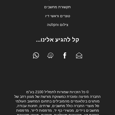
תקשורת מחשבים
טונרים וראשי דיו
צילום והקלטה
קל להגיע אלינו...
© כל הזכויות שמורות לתמליל 2100 בע"מ
החברה מפיצה ומוכרת כמשווקת מורשת של מגוון רחב של
מותגים בינלאומיים מהמובילים בתחום המחשוב העולמי
סל מוצרי החברה כולל מחשבים, שרתים, תחנות עבודה,
מחשבים ניידים, מכשירי כף יד, מדפסות לייזר, מדפסות
הזרקת דיו, מכשירים משולבים, סורקים, מוצרי תקשורת,